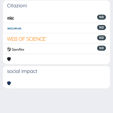
Citazioni
ND
ND
ND
ND
social impact