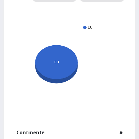
EU
EU
Continente
#