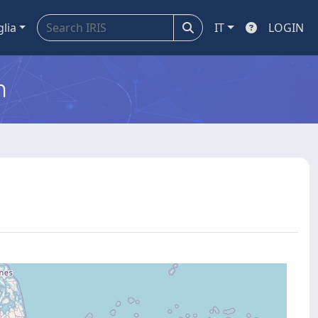
glia
IT
LOGIN
m