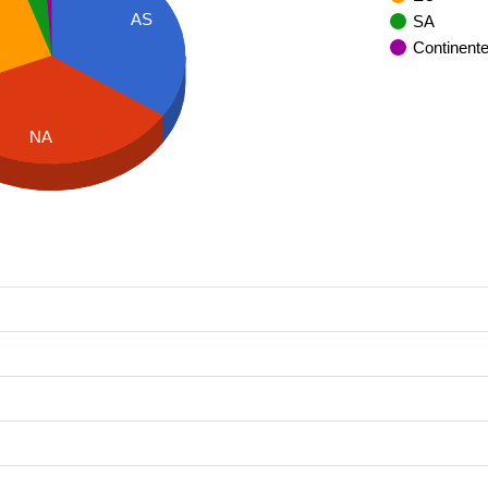
AS
SA
Continent
NA