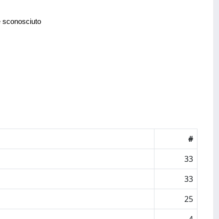
e sconosciuto
#
33
33
25