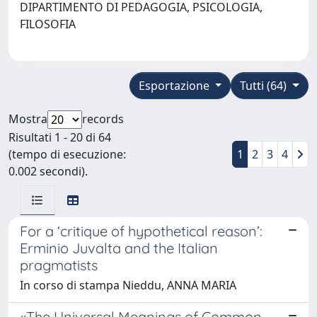
DIPARTIMENTO DI PEDAGOGIA, PSICOLOGIA,
FILOSOFIA
Esportazione
Tutti (64)
Mostra
records
Risultati 1 - 20 di 64
(tempo di esecuzione:
1
2
3
4
0.002 secondi).
For a ‘critique of hypothetical reason’:
Erminio Juvalta and the Italian
pragmatists
In corso di stampa Nieddu, ANNA MARIA
«The Universal Meanings of Common