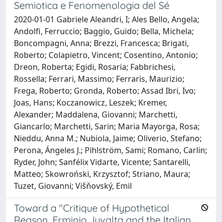
Semiotica e Fenomenologia del Sé
2020-01-01 Gabriele Aleandri, I; Ales Bello, Angela;
Andolfi, Ferruccio; Baggio, Guido; Bella, Michela;
Boncompagni, Anna; Brezzi, Francesca; Brigati,
Roberto; Colapietro, Vincent; Cosentino, Antonio;
Dreon, Roberta; Egidi, Rosaria; Fabbrichesi,
Rossella; Ferrari, Massimo; Ferraris, Maurizio;
Frega, Roberto; Gronda, Roberto; Assad Ibri, Ivo;
Joas, Hans; Koczanowicz, Leszek; Kremer,
Alexander; Maddalena, Giovanni; Marchetti,
Giancarlo; Marchetti, Sarin; Maria Mayorga, Rosa;
Nieddu, Anna M.; Nubiola, Jaime; Oliverio, Stefano;
Perona, Ángeles J.; Pihlström, Sami; Romano, Carlin;
Ryder, John; Sanfélix Vidarte, Vicente; Santarelli,
Matteo; Skowroński, Krzysztof; Striano, Maura;
Tuzet, Giovanni; Višňovský, Emil
Toward a "Critique of Hypothetical
Reason. Erminio Juvalta and the Italian