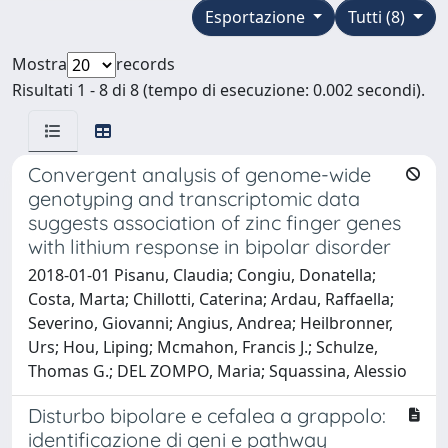
Esportazione
Tutti (8)
Mostra
records
Risultati 1 - 8 di 8 (tempo di esecuzione: 0.002 secondi).
Convergent analysis of genome-wide
genotyping and transcriptomic data
suggests association of zinc finger genes
with lithium response in bipolar disorder
2018-01-01 Pisanu, Claudia; Congiu, Donatella;
Costa, Marta; Chillotti, Caterina; Ardau, Raffaella;
Severino, Giovanni; Angius, Andrea; Heilbronner,
Urs; Hou, Liping; Mcmahon, Francis J.; Schulze,
Thomas G.; DEL ZOMPO, Maria; Squassina, Alessio
Disturbo bipolare e cefalea a grappolo:
identificazione di geni e pathway