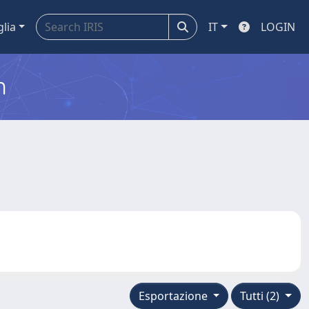
glia
IT
LOGIN
m
Esportazione
Tutti (2)