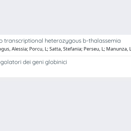
o transcriptional heterozygous b-thalassemia
us, Alessia; Porcu, L; Satta, Stefania; Perseu, L; Manunza, L
egolatori dei geni globinici