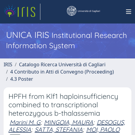
UNICA IRIS
Institutional Research
Information System
IRIS
Catalogo Ricerca Università di Cagliari
4 Contributo in Atti di Convegno (Proceeding)
4.3 Poster
HPFH from Klf1 haploinsufficiency
combined to transcriptional
heterozygous b-thalassemia
Marini M. G
;
MINGOIA, MAURA
;
DESOGUS,
ALESSIA
;
SATTA, STEFANIA
;
MOI, PAOLO