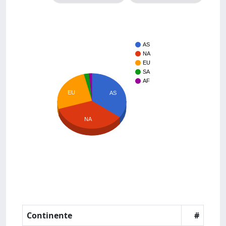
AS
NA
EU
SA
AF
EU
AS
NA
Continente
#