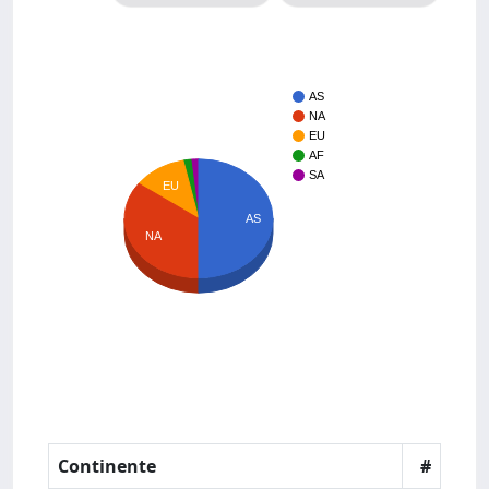
AS
NA
EU
AF
SA
EU
AS
NA
Continente
#