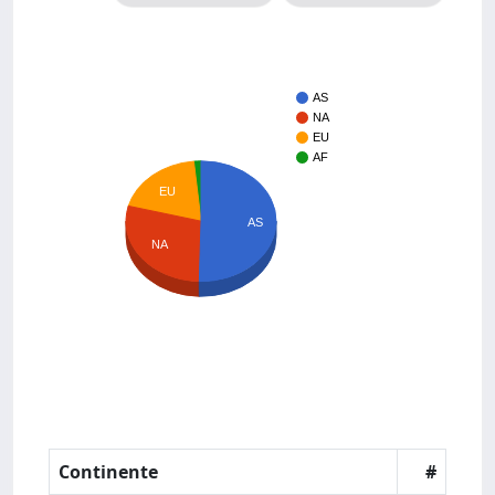
AS
NA
EU
AF
EU
AS
NA
Continente
#