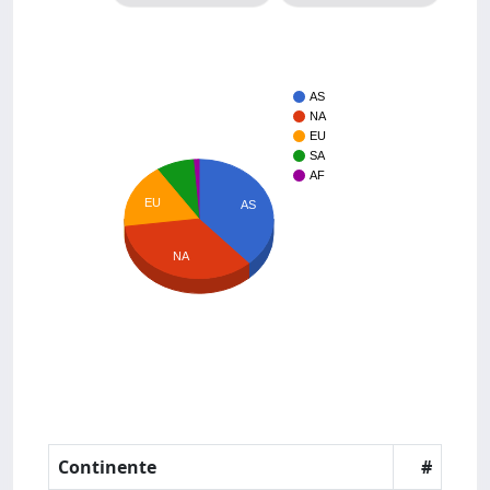
AS
NA
EU
SA
AF
EU
AS
NA
Continente
#