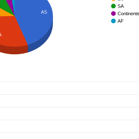
SA
AS
Continent
AF
A