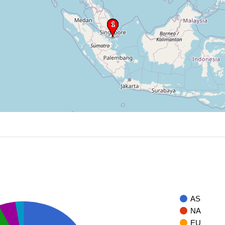
AS
NA
EU