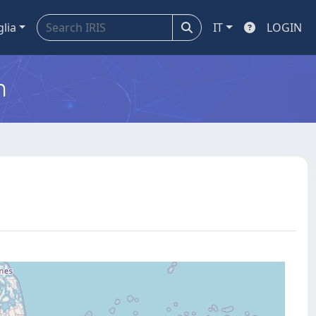
glia
IT
LOGIN
m