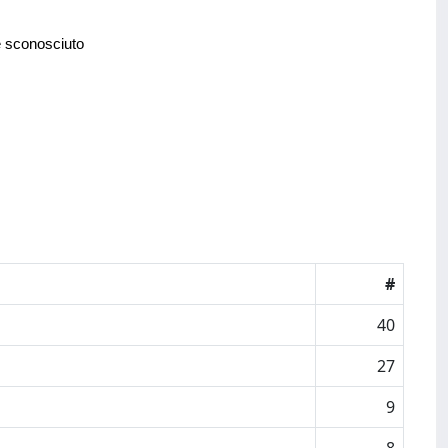
e sconosciuto
#
40
27
9