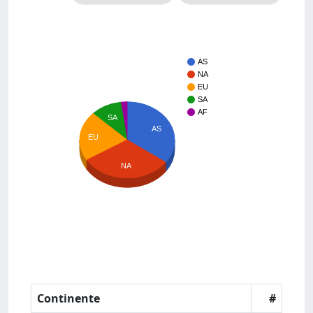
AS
NA
EU
SA
AF
SA
AS
EU
NA
Continente
#