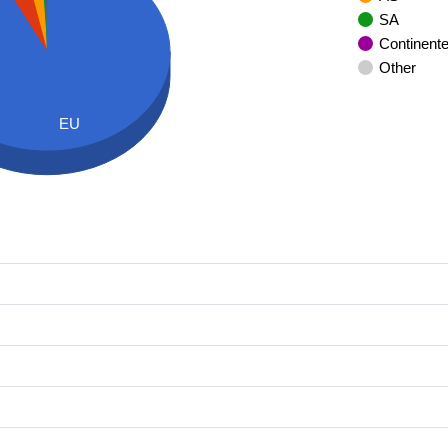
SA
Continent
Other
EU