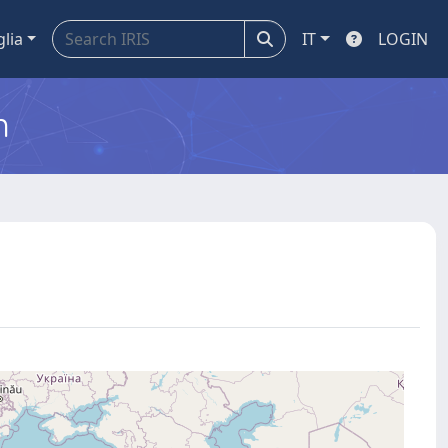
glia
IT
LOGIN
m