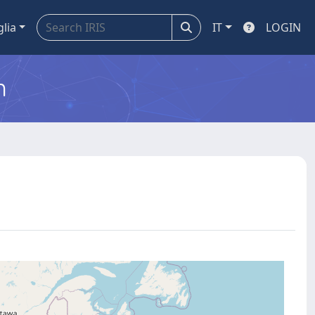
glia
IT
LOGIN
m