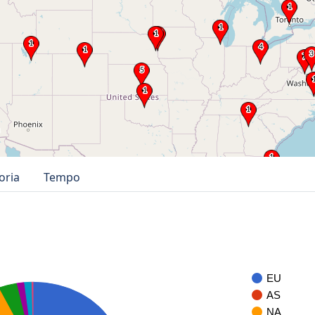
oria
Tempo
EU
AS
NA