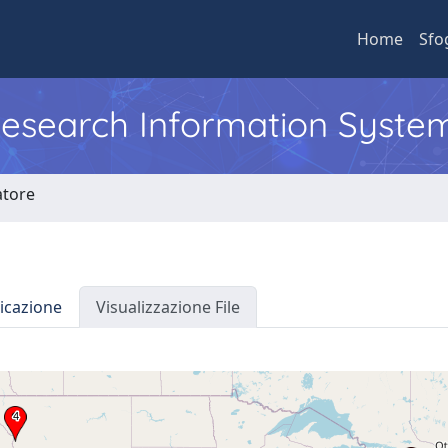
Home
Sfo
 Research Information Syste
atore
icazione
Visualizzazione File