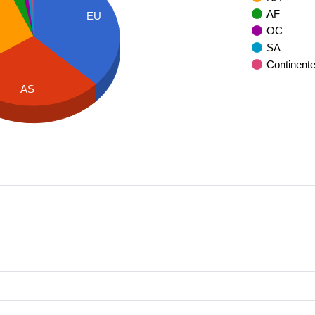
AF
EU
OC
SA
Continent
AS