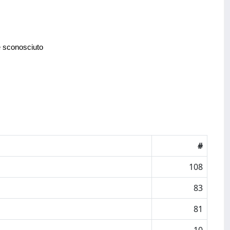
e sconosciuto
#
108
83
81