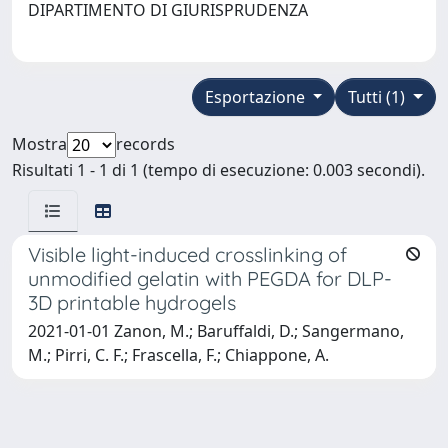
DIPARTIMENTO DI GIURISPRUDENZA
Esportazione
Tutti (1)
Mostra
records
Risultati 1 - 1 di 1 (tempo di esecuzione: 0.003 secondi).
Visible light-induced crosslinking of
unmodified gelatin with PEGDA for DLP-
3D printable hydrogels
2021-01-01 Zanon, M.; Baruffaldi, D.; Sangermano,
M.; Pirri, C. F.; Frascella, F.; Chiappone, A.