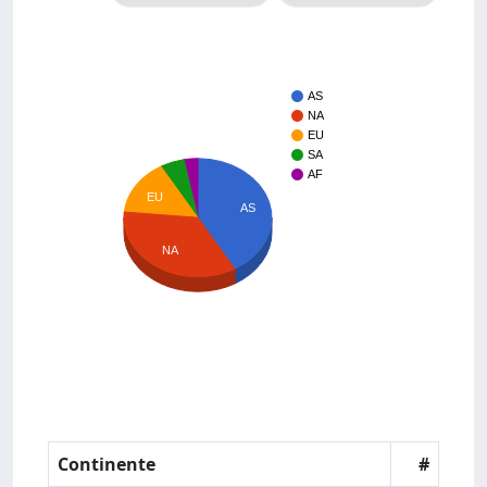
AS
NA
EU
SA
AF
EU
AS
NA
Continente
#