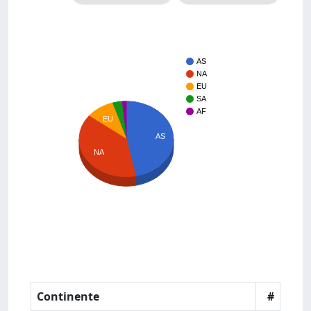
AS
NA
EU
SA
AF
EU
AS
NA
Continente
#