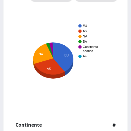
EU
AS
NA
SA
Continente
sconos…
NA
EU
AF
AS
Continente
#