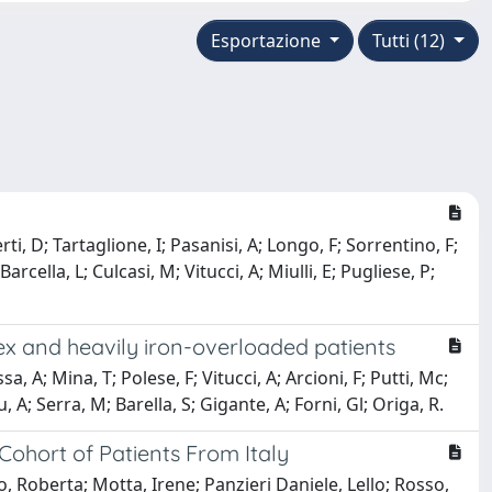
Esportazione
Tutti (12)
ti, D; Tartaglione, I; Pasanisi, A; Longo, F; Sorrentino, F;
arcella, L; Culcasi, M; Vitucci, A; Miulli, E; Pugliese, P;
lex and heavily iron-overloaded patients
 A; Mina, T; Polese, F; Vitucci, A; Arcioni, F; Putti, Mc;
, A; Serra, M; Barella, S; Gigante, A; Forni, Gl; Origa, R.
ohort of Patients From Italy
, Roberta; Motta, Irene; Panzieri Daniele, Lello; Rosso,