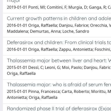
major
2019-01-01 Ponti, Ml; Comitini, F; Murgia, D; Ganga, R; Ca
Current growth patterns in children and adol
2016-01-01 Origa, Raffaella; Danjou, Fabrice; Orecchia, V
Maddalena; Demurtas, Anna; Loche, Sandro
Deferasirox and children: From clinical trials t
2016-01-01 Origa, Raffaella; Zappu, Antonietta; Foschini
Thalassemia major between liver and heart:
2015-01-01 Dessì, C; Leoni, G; Moi, Paolo; Danjou, Fabrice;
Origa, Raffaella
Thalassemia major: who is afraid of serum fer
2015-01-01 Pinna, Francesca; Carta, Roberto; Morittu, Ma
Antonietta; Origa, Raffaella
Randomized phase II trial of deferasirox (Exja