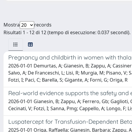
Mostra
records
Risultati 1 - 12 di 12 (tempo di esecuzione: 0.037 secondi).
Pregnancy and childbirth in women with thala
2026-01-01 Demurtas, A; Gianesin, B; Zappu, A; Cassinerio, E
Salvo, A; De Franceschi, L; Lisi, R; Murgia, M; Pisano, V; San
Fotzi, I; Paci, C; Barella, S; Gigante, A; Forni, G; Origa, R
Real-world evidence supports the safety and ef
2026-01-01 Gianesin, B; Zappu, A; Ferrero, Gb; Gaglioti, Cm
Cecinati, V; Fotzi, I; Sanna, Pmg; Cappello, A; Longo, F; Li
Luspatercept for Transfusion-Dependent Beta-
2025-01-01 Origa, Raffaella; Gianesin, Barbara; Zappu, An