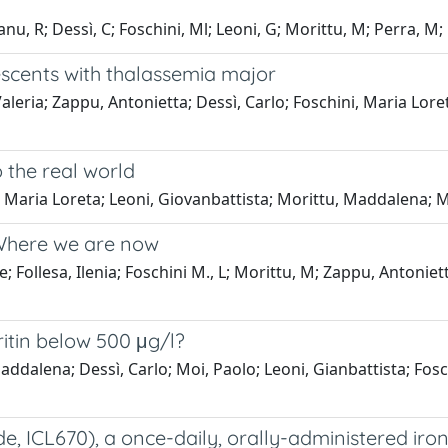
nu, R; Dessì, C; Foschini, Ml; Leoni, G; Morittu, M; Perra, M; 
escents with thalassemia major
aleria; Zappu, Antonietta; Dessì, Carlo; Foschini, Maria Loret
o the real world
, Maria Loreta; Leoni, Giovanbattista; Morittu, Maddalena; M
 Where we are now
 Follesa, Ilenia; Foschini M., L; Morittu, M; Zappu, Antonietta
ritin below 500 μg/l?
ddalena; Dessì, Carlo; Moi, Paolo; Leoni, Gianbattista; Fosch
de, ICL670), a once-daily, orally-administered ir