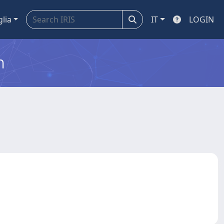
glia
IT
LOGIN
m