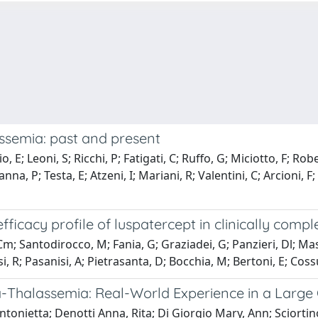
ssemia: past and present
; Leoni, S; Ricchi, P; Fatigati, C; Ruffo, G; Miciotto, F; Rober
na, P; Testa, E; Atzeni, I; Mariani, R; Valentini, C; Arcioni, F; B
ficacy profile of luspatercept in clinically comp
; Santodirocco, M; Fania, G; Graziadei, G; Panzieri, Dl; Massa,
si, R; Pasanisi, A; Pietrasanta, D; Bocchia, M; Bertoni, E; Cossu
Thalassemia: Real-World Experience in a Large C
tonietta; Denotti Anna, Rita; Di Giorgio Mary, Ann; Sciortino