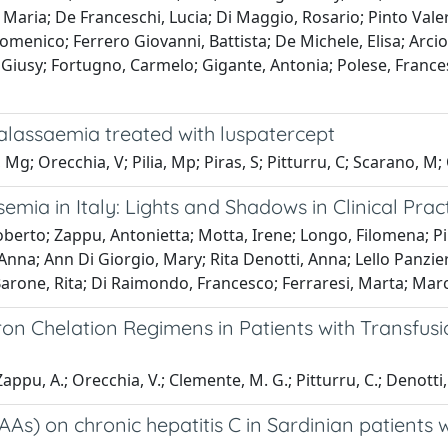
 Maria; De Franceschi, Lucia; Di Maggio, Rosario; Pinto Valer
menico; Ferrero Giovanni, Battista; De Michele, Elisa; Arcioni
u, Giusy; Fortugno, Carmelo; Gigante, Antonia; Polese, France
lassaemia treated with luspatercept
g; Orecchia, V; Pilia, Mp; Piras, S; Pitturru, C; Scarano, M; 
mia in Italy: Lights and Shadows in Clinical Prac
oberto; Zappu, Antonietta; Motta, Irene; Longo, Filomena; Pi
 Anna; Ann Di Giorgio, Mary; Rita Denotti, Anna; Lello Panzier
Barone, Rita; Di Raimondo, Francesco; Ferraresi, Marta; March
ron Chelation Regimens in Patients with Transfu
Zappu, A.; Orecchia, V.; Clemente, M. G.; Pitturru, C.; Denotti, A
DAAs) on chronic hepatitis C in Sardinian patient