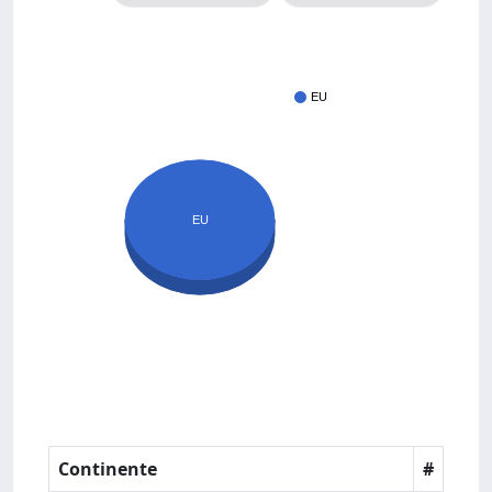
EU
EU
Continente
#