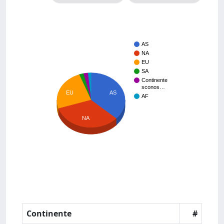
AS
NA
EU
SA
Continente
sconos…
EU
AS
AF
NA
Continente
#