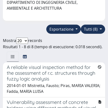
DIPARTIMENTO DI INGEGNERIA CIVILE,
AMBIENTALE E ARCHITETTURA
Esportazione
Tutti (8)
Mostra
records
Risultati 1 - 8 di 8 (tempo di esecuzione: 0.018 secondi).
A reliable visual inspection method for
the assessment of r.c. structures through
fuzzy logic analysis
2014-01-01 Mistretta, Fausto; Piras, MARIA VALERIA;
Fadda, MARIA LUISA
Vulnerability assessment of concrete
bridges using different methods of visual