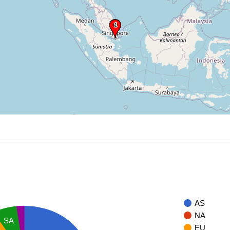
AS
NA
SA
EU