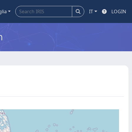
glia
IT
LOGIN
m