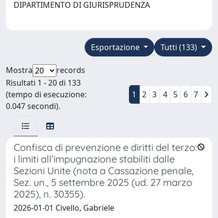
DIPARTIMENTO DI GIURISPRUDENZA
Esportazione
Tutti (133)
Mostra
records
Risultati 1 - 20 di 133
(tempo di esecuzione:
1
2
3
4
5
6
7
0.047 secondi).
Confisca di prevenzione e diritti del terzo:
i limiti all’impugnazione stabiliti dalle
Sezioni Unite (nota a Cassazione penale,
Sez. un., 5 settembre 2025 (ud. 27 marzo
2025), n. 30355).
2026-01-01 Civello, Gabriele