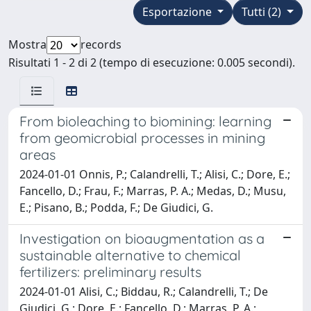
Esportazione
Tutti (2)
Mostra
records
Risultati 1 - 2 di 2 (tempo di esecuzione: 0.005 secondi).
From bioleaching to biomining: learning
from geomicrobial processes in mining
areas
2024-01-01 Onnis, P.; Calandrelli, T.; Alisi, C.; Dore, E.;
Fancello, D.; Frau, F.; Marras, P. A.; Medas, D.; Musu,
E.; Pisano, B.; Podda, F.; De Giudici, G.
Investigation on bioaugmentation as a
sustainable alternative to chemical
fertilizers: preliminary results
2024-01-01 Alisi, C.; Biddau, R.; Calandrelli, T.; De
Giudici, G.; Dore, E.; Fancello, D.; Marras, P. A.;