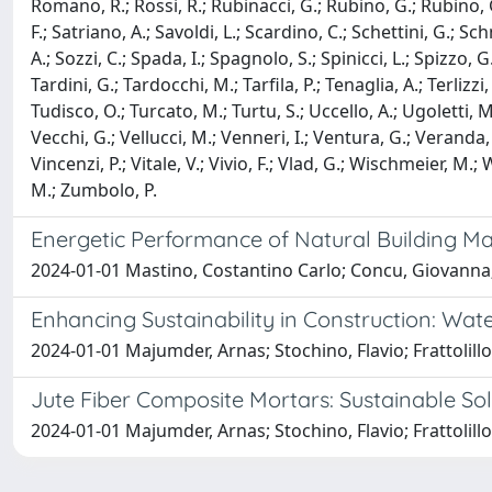
Romano, R.; Rossi, R.; Rubinacci, G.; Rubino, G.; Rubino, G.; 
F.; Satriano, A.; Savoldi, L.; Scardino, C.; Schettini, G.; Sc
A.; Sozzi, C.; Spada, I.; Spagnolo, S.; Spinicci, L.; Spizzo, 
Tardini, G.; Tardocchi, M.; Tarfila, P.; Tenaglia, A.; Terlizzi,
Tudisco, O.; Turcato, M.; Turtu, S.; Uccello, A.; Ugoletti, M.;
Vecchi, G.; Vellucci, M.; Venneri, I.; Ventura, G.; Veranda, M
Vincenzi, P.; Vitale, V.; Vivio, F.; Vlad, G.; Wischmeier, M.; 
M.; Zumbolo, P.
Energetic Performance of Natural Building Ma
2024-01-01 Mastino, Costantino Carlo; Concu, Giovanna; 
Enhancing Sustainability in Construction: Wat
2024-01-01 Majumder, Arnas; Stochino, Flavio; Frattolill
Jute Fiber Composite Mortars: Sustainable Sol
2024-01-01 Majumder, Arnas; Stochino, Flavio; Frattolill