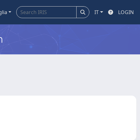
glia
IT
LOGIN
m