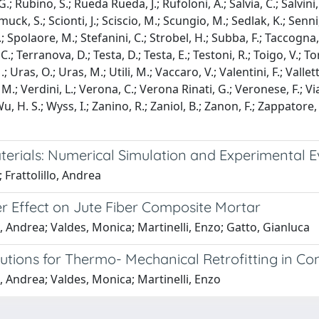
Rubino, S.; Rueda Rueda, J.; Rufoloni, A.; Salvia, C.; Salvini, P.
hmuck, S.; Scionti, J.; Sciscio, M.; Scungio, M.; Sedlak, K.; Senni,
G.; Spolaore, M.; Stefanini, C.; Strobel, H.; Subba, F.; Taccogna, 
 C.; Terranova, D.; Testa, D.; Testa, E.; Testoni, R.; Toigo, V.; Tor
 Uras, O.; Uras, M.; Utili, M.; Vaccaro, V.; Valentini, F.; Vallett
.; Verdini, L.; Verona, C.; Verona Rinati, G.; Veronese, F.; Vianel
Wu, H. S.; Wyss, I.; Zanino, R.; Zaniol, B.; Zanon, F.; Zappatore, 
terials: Numerical Simulation and Experimental E
Frattolillo, Andrea
er Effect on Jute Fiber Composite Mortar
o, Andrea; Valdes, Monica; Martinelli, Enzo; Gatto, Gianluca
utions for Thermo- Mechanical Retrofitting in Co
o, Andrea; Valdes, Monica; Martinelli, Enzo