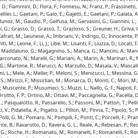
 D.; Flammini, D.; Flora, F.; Fonnesu, N.; Franz, P.; Frassinetti, L
ellier, L.; Gaetani, P.; Gaio, E.; Gajetti, E.; Gaetani, P.; Gala
unoz, M.; Gaudio, P.; Gelfusa, M.; Gervasini, G.; Giannini, L.; G
, G.; Grasso, D.; Grasso, T.; Grazioso, S.; Greuner, H.; Griva, G
Iafrati, M.; Iaiunese, A.; Imbriani, V.; Indrigo, D.; Innocente, P
i, M.; Leone, F.; Li, J.; Libe, M.; Lisanti, F.; Liuzza, D.; Locati, 
 P.; Maddaluno, G.; Magagnino, S.; Manca, G.; Mancini, A.; Man
rconato, N.; Marelli, G.; Mariani, A.; Marin, A.; Marinari, R.; 
ini, G.; Martone, R.; Marucci, A.; Marzullo, D.; Masala, V.; Masc
 L.; Mele, A.; Meller, P.; Meloni, S.; Menicucci, I.; Messina, G.;
, S.; Mirizzi, F.; Missirlian, M.; Monarca, D.; Monti, C.; Mori, M.
; Muscente, P.; Musumeci, S.; Muzzi, L.; Nallo, G. F.; Napoli, F.
 Orsitto, F. P.; Ortino, M.; Ottavi, M.; Paccagnella, G.; Pacella, 
 Pasqualotto, R.; Passarello, S.; Passoni, M.; Patton, T.; Pellicc
V.; Pidatella, A.; Pigatto, L.; Pillon, M.; Pinna, T.; Pipolo, S.; Pir
olli, G. M.; Pomaro, N.; Pompili, F.; Ponti, C.; Porcelli, F.; Prand
te, B.; Ravarotto, D.; Ravera, G. L.; Reale, A.; Rebesan, P.; Recc
hi, G.; Roche, H.; Romanato, M.; Romanelli, F.; Romanelli, F.; 