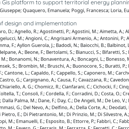
a Gis platform to support territorial energy plan
, Giuseppe; Quaquero, Emanuela; Poggi, Francesca; Loria, E
s of design and implementation
 D.; Agnello, R.; Agostinetti, P.; Agostini, M.; Aimetta, A.; Alb
elucci, M.; Angioni, C.; Angrisani Armenio, A.; Antonini, P.; A
mma, F.; Ayllon Guerola, J.; Badodi, N.; Baiocchi, B.; Balbinot, L.
Belpane, A.; Beone, F.; Bertolami, S.; Bianucci, S.; Bifaretti, S.; 
an, M.; Bonanomi, N.; Bonaventura, A.; Boncagni, L.; Bonesso, M
insek, S.; Brombin, M.; Bruschi, A.; Buonocore, S.; Buratti, P.; B
 Cantone, L.; Capaldo, F.; Cappello, S.; Caponero, M.; Carchella
.; Castro, G.; Carpignano, A.; Causa, F.; Cavazzana, R.; Cavedo
hiariello, A. G.; Chomicz, R.; Cianfarani, C.; Cichocki, F.; Cinque
ltella, T.; Consoli, F.; Cordella, F.; Corradini, D.; Costa, O.; Cre
; Dalla Palma, M.; Dane, F.; Day, C.; De Angeli, M.; De Leo, V.;
mmasi, G.; Del Nevo, A.; Delfino, A.; Della Corte, A.; Deodati, P
i Pietro, E.; Di Pietrantonio, M.; Di Prinzio, M.; Di Silvestre, A
opi, M.; Emanuelli, E.; Esposito, B.; Ettorre, P.; Fabbri, C.; Fab
tto, M.; Favero, G.; Ferraris, M.; Ferrazza, F.; Ferretti, C.; Ferro,