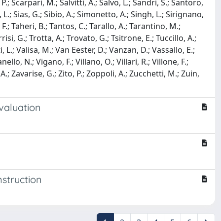
; Scarpari, M.; Salvitti, A.; Salvo, L.; Sandri, S.; Santoro,
 L.; Sias, G.; Sibio, A.; Simonetto, A.; Singh, L.; Sirignano,
F.; Taheri, B.; Tantos, C.; Tarallo, A.; Tarantino, M.;
risi, G.; Trotta, A.; Trovato, G.; Tsitrone, E.; Tuccillo, A.;
i, L.; Valisa, M.; Van Eester, D.; Vanzan, D.; Vassallo, E.;
lo, N.; Vigano, F.; Villano, O.; Villari, R.; Villone, F.;
A.; Zavarise, G.; Zito, P.; Zoppoli, A.; Zucchetti, M.; Zuin,
valuation
nstruction