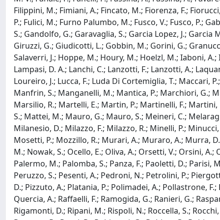
Filippini, M.; Fimiani, A.; Fincato, M.; Fiorenza, F.; Fiorucci,
P.; Fulici, M.; Furno Palumbo, M.; Fusco, V.; Fusco, P.; Gab
S.; Gandolfo, G.; Garavaglia, S.; Garcia Lopez, J.; Garcia M
Giruzzi, G.; Giudicotti, L.; Gobbin, M.; Gorini, G.; Granucci
Salaverri, J.; Hoppe, M.; Houry, M.; Hoelzl, M.; Iaboni, A.; 
Lampasi, D. A.; Lanchi, C.; Lanzotti, F.; Lanzotti, A.; Laquanit
Loureiro, J.; Lucca, F.; Luda Di Cortemiglia, T.; Maccari,
Manfrin, S.; Manganelli, M.; Mantica, P.; Marchiori, G.; Ma
Marsilio, R.; Martelli, E.; Martin, P.; Martinelli, F.; Mart
S.; Mattei, M.; Mauro, G.; Mauro, S.; Meineri, C.; Melaragni,
Milanesio, D.; Milazzo, F.; Milazzo, R.; Minelli, P.; Minucci
Mosetti, P.; Mozzillo, R.; Murari, A.; Muraro, A.; Murra, D.
M.; Nowak, S.; Ocello, E.; Oliva, A.; Orsetti, V.; Orsini, A.;
Palermo, M.; Palomba, S.; Panza, F.; Paoletti, D.; Parisi, M.;
Peruzzo, S.; Pesenti, A.; Pedroni, N.; Petrolini, P.; Piergotti, 
D.; Pizzuto, A.; Platania, P.; Polimadei, A.; Pollastrone, F.; P
Quercia, A.; Raffaelli, F.; Ramogida, G.; Ranieri, G.; Raspan
Rigamonti, D.; Ripani, M.; Rispoli, N.; Roccella, S.; Rocc