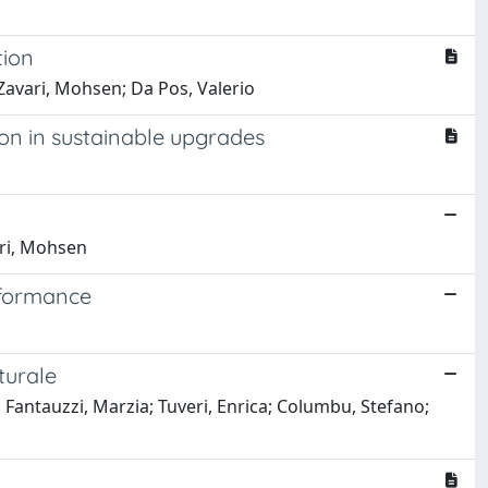
tion
 Zavari, Mohsen; Da Pos, Valerio
ion in sustainable upgrades
ari, Mohsen
rformance
turale
; Fantauzzi, Marzia; Tuveri, Enrica; Columbu, Stefano;