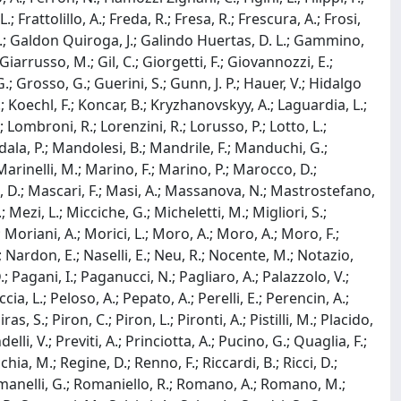
.; Frattolillo, A.; Freda, R.; Fresa, R.; Frescura, A.; Frosi,
ta, A.; Galdon Quiroga, J.; Galindo Huertas, D. L.; Gammino,
iarrusso, M.; Gil, C.; Giorgetti, F.; Giovannozzi, E.;
.; Grosso, G.; Guerini, S.; Gunn, J. P.; Hauer, V.; Hidalgo
.; Koechl, F.; Koncar, B.; Kryzhanovskyy, A.; Laguardia, L.;
F.; Lombroni, R.; Lorenzini, R.; Lorusso, P.; Lotto, L.;
dala, P.; Mandolesi, B.; Mandrile, F.; Manduchi, G.;
Marinelli, M.; Marino, F.; Marino, P.; Marocco, D.;
ali, D.; Mascari, F.; Masi, A.; Massanova, N.; Mastrostefano,
 Mezi, L.; Micciche, G.; Micheletti, M.; Migliori, S.;
; Moriani, A.; Morici, L.; Moro, A.; Moro, A.; Moro, F.;
; Nardon, E.; Naselli, E.; Neu, R.; Nocente, M.; Notazio,
D.; Pagani, I.; Paganucci, N.; Pagliaro, A.; Palazzolo, V.;
ia, L.; Peloso, A.; Pepato, A.; Perelli, E.; Perencin, A.;
as, S.; Piron, C.; Piron, L.; Pironti, A.; Pistilli, M.; Placido,
elli, V.; Previti, A.; Princiotta, A.; Pucino, G.; Quaglia, F.;
hia, M.; Regine, D.; Renno, F.; Riccardi, B.; Ricci, D.;
Romanelli, G.; Romaniello, R.; Romano, A.; Romano, M.;