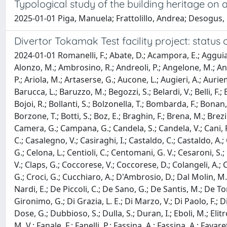
Typological study of the building heritage on 
2025-01-01 Piga, Manuela; Frattolillo, Andrea; Desogus
Divertor Tokamak Test facility project: statu
2024-01-01 Romanelli, F.; Abate, D.; Acampora, E.; Agguiaro,
Alonzo, M.; Ambrosino, R.; Andreoli, P.; Angelone, M.; Ang
P.; Ariola, M.; Artaserse, G.; Aucone, L.; Augieri, A.; Aurie
Barucca, L.; Baruzzo, M.; Begozzi, S.; Belardi, V.; Belli, F.; 
Bojoi, R.; Bollanti, S.; Bolzonella, T.; Bombarda, F.; Bon
Borzone, T.; Botti, S.; Boz, E.; Braghin, F.; Brena, M.; Brez
Camera, G.; Campana, G.; Candela, S.; Candela, V.; Cani, F.;
C.; Casalegno, V.; Casiraghi, I.; Castaldo, C.; Castaldo, A
G.; Celona, L.; Centioli, C.; Centomani, G. V.; Cesaroni, S.; C
V.; Claps, G.; Coccorese, V.; Coccorese, D.; Colangeli, A.; Co
G.; Croci, G.; Cucchiaro, A.; D'Ambrosio, D.; Dal Molin, M.
Nardi, E.; De Piccoli, C.; De Sano, G.; De Santis, M.; De To
Gironimo, G.; Di Grazia, L. E.; Di Marzo, V.; Di Paolo, F.; D
Dose, G.; Dubbioso, S.; Dulla, S.; Duran, I.; Eboli, M.; Elitr
M. V.; Fanale, F.; Fanelli, P.; Fassina, A.; Fassina, A.; Favare