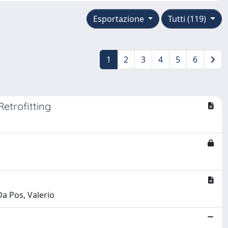
Esportazione
Tutti (119)
1
2
3
4
5
6
etrofitting
Da Pos, Valerio