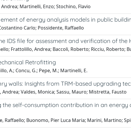
 Andrea; Martinelli, Enzo; Stochino, Flavio
nement of energy analysis models in public buildi
Costantino Carlo; Possidente, Raffaello
the IDS file for assessment and verification of th
llo; Frattolillo, Andrea; Baccoli, Roberto; Ricciu, Roberto;
hanical Retrofitting
lo, A.; Concu, G.; Pepe, M.; Martinelli, E.
ry walls: Insights from TRM-based upgrading te
o, Andrea; Valdes, Monica; Sassu, Mauro; Mistretta, Fausto
 the self-consumption contribution in an energy 
e, Raffaello; Buonomo, Pier Luca Maria; Marini, Martino; Spi