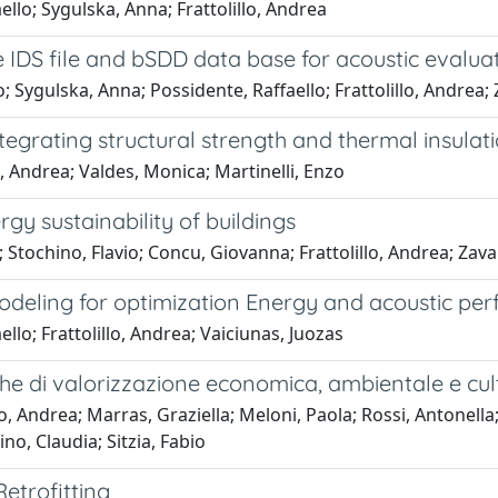
llo; Sygulska, Anna; Frattolillo, Andrea
 IDS file and bSDD data base for acoustic evalua
; Sygulska, Anna; Possidente, Raffaello; Frattolillo, Andrea;
tegrating structural strength and thermal insulat
o, Andrea; Valdes, Monica; Martinelli, Enzo
gy sustainability of buildings
Stochino, Flavio; Concu, Giovanna; Frattolillo, Andrea; Zav
odeling for optimization Energy and acoustic pe
lo; Frattolillo, Andrea; Vaiciunas, Juozas
iche di valorizzazione economica, ambientale e cul
o, Andrea; Marras, Graziella; Meloni, Paola; Rossi, Antonella
no, Claudia; Sitzia, Fabio
etrofitting