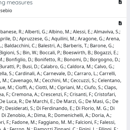
ning measures
usebio
anese, R.; Alberti, G.; Albino, M.; Alessi, E.; Almaviva, S.;
prile, D.; Apruzzese, G.; Aquilini, M.; Aragone, G.; Arena,
; Baldacchini, C.; Balestri, A.; Barberis, T.; Barone, G.;
Bigioni, S.; Bin, W.; Boccali, P.; Boeswirth, B.; Bogazzi, E.;
.; Bonfiglio, D.; Bonifetto, R.; Bonomi, D.; Borgogno, D.;
uratti, P.; Busi, D.; Calabro, G.; Caldora, M.; Calvo, G.;
, S.; Cardinali, A.; Carnevale, D.; Carraro, L.; Carrelli,
n, M.; Cavenago, M.; Cecchini, M.; Ceccuzzi, S.; Celentano,
, M.; Cioffi, A.; Ciotti, M.; Cipriani, M.; Ciufo, S.; Claps,
a, F.; Cremona, A.; Crescenzi, F.; Crisanti, F.; Cristofari,
 De Luca, R.; De Marchi, E.; De Marzi, G.; De Masi, G.; De
.; Desiderati, S.; Di Ferdinando, E.; Di Florio, M. G.; Di
.; Di Zenobio, A.; Dima, R.; Domenichelli, A.; Doria, A.;
bri, F.; Fadone, M.; Faggiano, M. M.; Falcioni, F.; Falessi,
 A.; Ferron, N.; Fiamozzi Zignani, C.; Figini, L.; Filippi, F.;