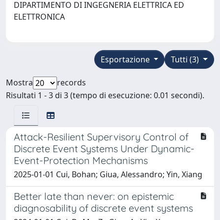
DIPARTIMENTO DI INGEGNERIA ELETTRICA ED
ELETTRONICA
Esportazione
Tutti (3)
Mostra
records
Risultati 1 - 3 di 3 (tempo di esecuzione: 0.01 secondi).
Attack-Resilient Supervisory Control of
Discrete Event Systems Under Dynamic-
Event-Protection Mechanisms
2025-01-01 Cui, Bohan; Giua, Alessandro; Yin, Xiang
Better late than never: on epistemic
diagnosability of discrete event systems