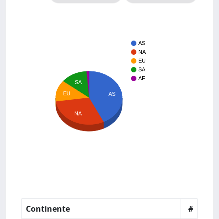
AS
NA
EU
SA
AF
SA
EU
AS
NA
Continente
#