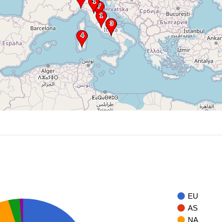
EU
AS
NA