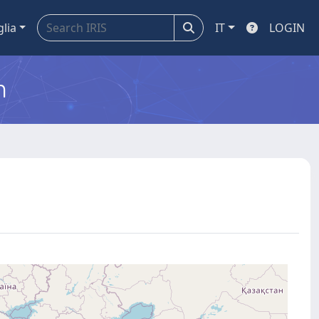
glia
IT
LOGIN
m