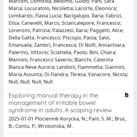
Marconi, Domitilla; Bellomo, Guido; Pani, Sara
Maria; Locuratolo, Nicoletta; Lacorte, Eleonora;
Lombardo, Flavia Lucia; Bacigalupo, Ilaria; Fabrizi,
Elisa; Canevelli, Marco; Sciancalepore, Francesco;
Lorenzini, Patrizia; Palazzesi, Ilaria; Paggetti, Alice;
Della Gatta, Francesco; Piscopo, Paola; Salvi,
Emanuela; Zambri, Francesca; Di Nolfi, Annachiara;
Palermo, Vittorio; Sciattella, Paolo; Bini, Chiara;
Mennini, Francesco Saverio; Bianchi, Caterina
Bianca Neve Aurora; Landoni, Fiammetta; Giannini,
Maria Assunta; Di Fiandra, Teresa; Vanacore, Nicola;
Null, Null; Null, Null
Exploring manual therapy in the
management of irritable bowel
syndrome in adults: A scoping review
2025-01-01 Plociennik-Korycka, N.; Pani, S. M.; Bruc,
B.; Contu, P.; Wrzesinska, M.