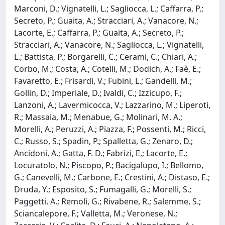
Marconi, D.; Vignatelli, L.; Sagliocca, L.; Caffarra, P.;
Secreto, P.; Guaita, A.; Stracciari, A.; Vanacore, N.;
Lacorte, E.; Caffarra, P.; Guaita, A.; Secreto, P.;
Stracciari, A.; Vanacore, N.; Sagliocca, L.; Vignatelli,
L.; Battista, P.; Borgarelli, C.; Cerami, C.; Chiari, A.;
Corbo, M.; Costa, A.; Cotelli, M.; Dodich, A.; Faè, E.;
Favaretto, E.; Frisardi, V.; Fubini, L.; Gandelli, M.;
Gollin, D.; Imperiale, D.; Ivaldi, C.; Izzicupo, F.;
Lanzoni, A.; Lavermicocca, V.; Lazzarino, M.; Liperoti,
R.; Massaia, M.; Menabue, G.; Molinari, M. A.;
Morelli, A.; Peruzzi, A.; Piazza, F.; Possenti, M.; Ricci,
C.; Russo, S.; Spadin, P.; Spalletta, G.; Zenaro, D.;
Ancidoni, A.; Gatta, F. D.; Fabrizi, E.; Lacorte, E.;
Locuratolo, N.; Piscopo, P.; Bacigalupo, I.; Bellomo,
G.; Canevelli, M.; Carbone, E.; Crestini, A.; Distaso, E.;
Druda, Y.; Esposito, S.; Fumagalli, G.; Morelli, S.;
Paggetti, A.; Remoli, G.; Rivabene, R.; Salemme, S.;
Sciancalepore, F.; Valletta, M.; Veronese, N.;