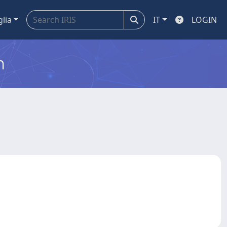
glia
IT
LOGIN
m