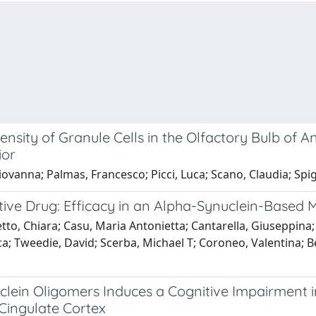
ity of Granule Cells in the Olfactory Bulb of Angu
ior
ovanna; Palmas, Francesco; Picci, Luca; Scano, Claudia; Spig
ve Drug: Efficacy in an Alpha-Synuclein-Based M
to, Chiara; Casu, Maria Antonietta; Cantarella, Giuseppina; 
Luca; Tweedie, David; Scerba, Michael T; Coroneo, Valentina; 
clein Oligomers Induces a Cognitive Impairment 
 Cingulate Cortex