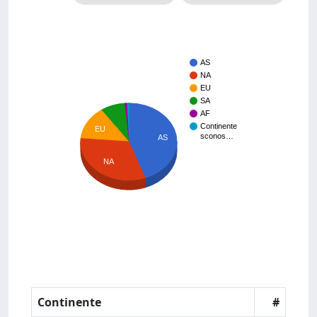
AS
NA
EU
SA
AF
Continente
EU
sconos…
AS
NA
Continente
#