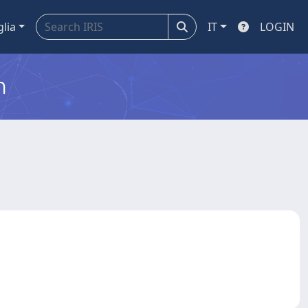
glia
IT
LOGIN
m