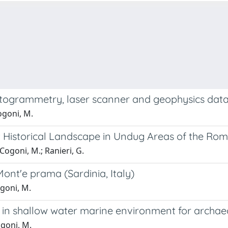
otogrammetry, laser scanner and geophysics dat
Cogoni, M.
 Historical Landscape in Undug Areas of the Roma
 Cogoni, M.; Ranieri, G.
ont'e prama (Sardinia, Italy)
ogoni, M.
hy in shallow water marine environment for archae
ogoni, M.