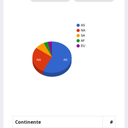
AS
NA
SA
AF
EU
NA
AS
Continente
#