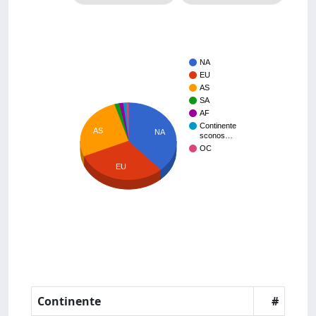
NA
EU
AS
SA
AF
Continente
AS
NA
sconos…
OC
EU
Continente
#