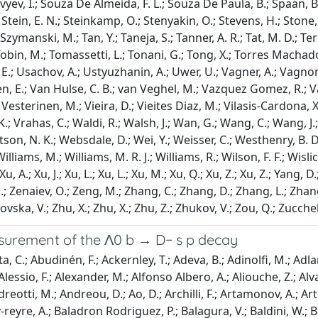
asurement of the Λ0 b → D− s p decay
V.; Deschamps, O.; Dettori, F.; Dey, B.; Di Nezza, P.; Diachkov, I.; Didenko, S.; Dieste Maronas, L.; Ding, S.; Dobishuk, V.; Dolmatov, A.; Dong, C.; Donohoe, A. M.; Dordei, F.; dos Reis, A. C.; Douglas, L.; Downes, A. G.; Duda, P.; Dudek, M. W.; Dufour, L.; Duk, V.; Durante, P.; Duras, M. M.; Durham, J. M.; Dutta, D.; Dziurda, A.; Dzyuba, A.; Easo, S.; Egede, U.; Egorychev, V.; Eirea Orro, C.; Eisenhardt, S.; Ejopu, E.; Ek-In, S.; Eklund, L.; Ellbracht, J.; Ely, S.; Ene, A.; Epple, E.; Escher, S.; Eschle, J.; Esen, S.; Evans, T.; Fabiano, F.; Falcao, L. N.; Fan, Y.; Fang, B.; Fantini, L.; Faria, M.; Farry, S.; Fazzini, D.; Felkowski, L. F; Feo, M.; Fernandez Gomez, M.; Fernez, A. D.; Ferrari, F.; Ferreira Lopes, L.; Ferreira Rodrigues, F.; Ferreres Sole, S.; Ferrillo, M.; Ferro-Luzzi, M.; Filippov, S.; Fini, R. A.; Fiorini, M.; Firlej, M.; Fischer, K. M.; Fitzgerald, D. S.; Fitzpatrick, C.; Fiutowski, T.; Fleuret, F.; Fontana, M.; Fontanelli, F.; Forty, R.; Foulds-Holt, D.; Franco Lima, V.; Franco Sevilla, M.; Frank, M.; Franzoso, E.; Frau, G.; Frei, C.; Friday, D. A.; Frontini, L.; Fu, J.; Fuehring, Q.; Fulghesu, T.; Gabriel, E.; Galati, G.; Galati, M. D.; Gallas Torreira, A.; Galli, D.; Gambetta, S.; Gandelman, M.; Gandini, P.; Gao, Y.; Gao, Y.; Garau, M.; Garcia Martin, L. M.; Garcia Moreno, P.; García Pardiñas, J.; Garcia Plana, B.; Garcia Rosales, F. A.; Garrido, L.; Gaspar, C.; Geertsema, R. E.; Gerick, D.; Gerken, L. L.; Gersabeck, E.; Gersabeck, M.; Gershon, T.; Giambastiani, L.; Gibson, V.; Giemza, H. K.; Gilman, A. L.; Giovannetti, M.; Gioventù, A.; Gironella Gironell, P.; Giugliano, C.; Giza, M. A.; Gizdov, K.; Gkougkousis, E. L.; Gligorov, V. V.; Göbel, C.; Golobardes, E.; Golubkov, D.; Golutvin, A.; Gomes, A.; Gomez Fernandez, S.; Goncalves Abrantes, F.; Goncerz, M.; Gong, G.; Gorelov, I. V.; Gotti, C.; Grabowski, J. P.; Grammatico, T.; Granado Cardoso, L. A.; Graugés, E.; Graverini, E.; Graziani, G.; Grecu, A. T.; Greeven, L. M.; Grieser, N. A.; Grillo, L.; Gromov, S.; Gruberg Cazon, B. R.; Gu, C.; Guarise, M.; Guittiere, M.; Günther, P. A.; Gushchin, E.; Guth, A.; Guz, Y.; Gys, T.; Hadavizadeh, T.; Hadjivasiliou, C.; Haefeli, G.; Haen, C.; Haimberger, J.; Haines, S. C.; Halewood-leagas, T.; Halvorsen, M. M.; Hamilton, P. M.; Hammerich, J.; Han, Q.; Han, X.; Hansen, E. B.; Hansmann-Menzemer, S.; Hao, L.; Harnew, N.; Harrison, T.; Hasse, C.; Hatch, M.; He, J.; Heijhoff, K.; Hemmer, F. H; Henderson, C.; Henderson, R. D. L.; Hennequin, A. M.; Hennessy, K.; Henry, L.; Herd, J.; Heuel, J.; Hicheur, A.; Hill, D.; Hilton, M.; Hollitt, S. E.; Horswill, J.; Hou, R.; Hou, Y.; Hu, J.; Hu, J.; Hu, W.; Hu, X.; Huang, W.; Huang, X.; Hulsbergen, W.; Hunter, R. J.; Hushchyn, M.; Hutchcroft, D.; Ibis, P.; Idzik, M.; Ilin, D.; Ilten, P.; Inglessi, A.; Iniukhin, A.; Ishteev, A.; Ivshin, K.; Jacobsson, R.; Jage, H.; Jaimes Elles, S. J.; Jakobsen, S.; Jans, E.; Jashal, B. K.; Jawahery, A.; Jevtic, V.; Jiang, E.; Jiang, X.; Jiang, Y.; John, M.; Johnson, D.; Jones, C. R.; Jones, T. P.; Jost, B.; Jurik, N.; Juszczak, I.; Kandybei, S.; Kang, Y.; Karacson, M.; Karpenkov, D.; Karpov, M.; Kautz, J. W.; Keizer, F.; Keller, D. M.; Kenzie, M.; Ketel, T.; Khanji, B.; Kharisova, A.; Kholodenko, S.; Khreich, G.; Kirn, T.; Kirsebom, V. S.; Kitouni, O.; Klaver, S.; Kleijne, N.; Klimaszewski, K.; Kmiec, M. R.; Koliiev, S.; Kolk, L.; Kondybayeva, A.; Konoplyannikov, A.; Kopciewicz, P.; Kopecna, R.; Koppenburg, P.; Korolev, M.; Kostiuk, I.; Kot, O.; Kotriakhova, S.; Kozachuk, A.; Kravchenko, P.; Kravchuk, L.; Krawczyk, R. 