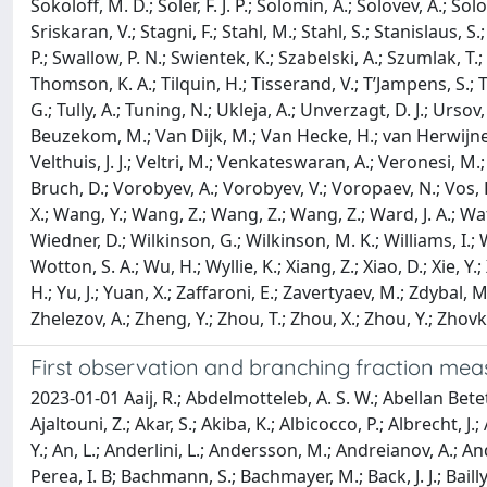
First observation and branching fraction me
2023-01-01 Aaij, R.; Abdelmotteleb, A. S. W.; Abellan Beteta, C.; Abudinén, F.; Ackernley, T.; Adeva, B.; Adinolfi, M.; Adlarson, P.; Afsharnia, H.; Agapopoulou, C.; Aidala, C. A.; Ajaltouni, Z.; Akar, S.; Akiba, K.; Albicocco, P.; Albrecht, J.; Alessio, F.; Alexander, M.; Alfonso Albero, A.; Aliouche, Z.; Alvarez Cartelle, P.; Amalric, R.; Amato, S.; Amey, J. L.; Amhis, Y.; An, L.; Anderlini, L.; Andersson, M.; Andreianov, A.; Andreotti, M.; Andreou, D.; Ao, D.; Archilli, F.; Artamonov, A.; Artuso, M.; Aslanides, E.; Atzeni, M.; Audurier, B.; Bachiller Perea, I. B; Bachmann, S.; Bachmayer, M.; Back, J. J.; Bailly-reyre, A.; Baladron Rodriguez, P.; Balagura, V.; Baldini, W.; Baptista de Souza Leite, J.; Barbetti, M.; Barlow, R. J.; Barsuk, S.; Barter, W.; Bartolini, M.; Baryshnikov, F.; Basels, J. M.; Bassi, G.; Batsukh, B.; Battig, A.; Bay, A.; Beck, A.; Becker, M.; Bedeschi, F.; Bediaga, I. B.; Beiter, A.; Belin, S.; Bellee, V.; Belous, K.; Belov, I.; Belyaev, I.; Benane, G.; Bencivenni, G.; Ben-Haim, E.; Berezhnoy, A.; Bernet, R.; Bernet Andres, S.; Berninghoff, D.; Bernstein, H. C.; Bertella, C.; Bertolin, A.; Betancourt, C.; Betti, F.; Bezshyiko, Ia.; Bhasin, S.; Bhom, J.; Bian, L.; Bieker, M. S.; Biesuz, N. V.; Billoir, P.; Biolchini, A.; Birch, M.; Bishop, F. C. R.; Bitadze, A.; Bizzeti, A.; Blago, M. P.; Blake, T.; Blanc, F.; Blank, J. E.; Blusk, S.; Bobulska, D.; Boelhauve, J. A.; Boente Garcia, O.; Boettcher, T.; Boldyrev, A.; Bolognani, C. S.; Bolzonella, R.; Bondar, N.; Borgato, F.; Borghi, S.; Borsato, M.; Borsuk, J. T.; Bouchiba, S. A.; Bowcock, T. J. V.; Boyer, A.; Bozzi, C.; Bradley, M. J.; Braun, S.; Brea Rodriguez, A.; Brodzicka, J.; Brossa Gonzalo, A.; Brown, J.; Brundu, D.; Buonaura, A.; Buonincontri, L.; Burke, A. T.; Burr, C.; Bursche, A.; Butkevich, A.; Butter, J. S.; Buytaert, J.; Byczynski, W.; Cadeddu, S.; Cai, H.; Calabrese, R.; Calefice, L.; Cali, S.; Calvi, M.; Calvo Gomez, M.; Campana, P.; Campora Perez, D. H.; Campoverde Quezada, A. F.; Capelli, S.; Capriotti, L.; Carbone, A.; Cardinale, R.; Cardini, A.; Carniti, P.; Carus, L.; Casais Vidal, A.; Caspary, R.; Casse, G.; Cattaneo, M.; Cavallero, G.; Cavallini, V.; Celani, S.; Cerasoli, J.; Cervenkov, D.; Chadwick, A. J.; Chahrour, I.; Chapman, M. G.; Charles, M.; Charpentier, Ph.; Chavez Barajas, C. A.; Chefdeville, M.; Chen, C.; Chen, S.; Chernov, A.; Chernyshenko, S.; Chobanova, V.; Cholak, S.; Chrzaszcz, M.; Chubykin, A.; Chulikov, V.; Ciambrone, P.; Cicala, M. F.; Cid Vidal, X.; Ciezarek, G.; Cifra, P.; Ciullo, G.; Clarke, P. E. L.; Clemencic, M.; Cliff, H. V.; Closier, J.; Cobbledick, J. L.; Coco, V.; Coelho, J. A. B.; Cogan, J.; Cogneras, E.; Cojocariu, L.; Collins, P.; Colombo, T.; Congedo, L.; Contu, A.; Cooke, N.; Corredoira, I.; Corti, G.; Couturier, B.; Craik, D. C.; Cruz Torres, M.; Currie, R.; Da Silva, C. L.; Dadabaev, S.; Dai, L.; Dai, X.; Dall’Occo, E.; Dalseno, J.; D’Ambrosio, C.; Daniel, J.; Danilina, A.; D’Argent, P.; Davies, J. E.; Davis, A.; De Aguiar Francisco, O.; de Boer, J.; De Bruyn, K.; De Capua, S.; De Cian, M.; De Freitas Carneiro Da Graca, U.; De Lucia, E.; De Miranda, J. M.; De Paula, L.; De Serio, M.; De Simone, D.; De Simone, P.; De Vellis, F.; de Vries, J. A.; Dean, C. T.; Debernardis, F.; Decamp, D.; Dedu, V.; Del Buono, L.; Delaney, B.; Dembinski, H. -P.; Denysenko, 