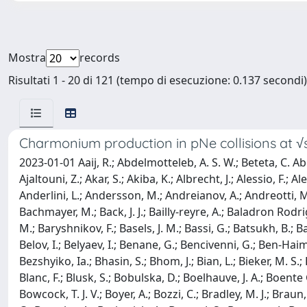
Mostra
records
Risultati 1 - 20 di 121 (tempo di esecuzione: 0.137 secondi)
Charmonium production in pNe collisions at 
2023-01-01 Aaij, R.; Abdelmotteleb, A. S. W.; Beteta, C. Abellan; Abudinén, F.; Ackernley, T.; Adeva, B.; Adinolfi, M.; Afsharnia, H.; Agapopoulou, C.; Aidala, C. A.; Aiola, S.; Ajaltouni, Z.; Akar, S.; Akiba, K.; Albrecht, J.; Alessio, F.; Alexander, M.; Alfonso Albero, A.; Aliouche, Z.; Alvarez Cartelle, P.; Amalric, R.; Amato, S.; Amey, J. L.; Amhis, Y.; An, L.; Anderlini, L.; Andersson, M.; Andreianov, A.; Andreotti, M.; Andreou, D.; Ao, D.; Archilli, F.; Artamonov, A.; Artuso, M.; Aslanides, E.; Atzeni, M.; Audurier, B.; Bachmann, S.; Bachmayer, M.; Back, J. J.; Bailly-reyre, A.; Baladron Rodriguez, P.; Balagura, V.; Baldini, W.; Baptista de Souza Leite, J.; Barbetti, M.; Barlow, R. J.; Barsuk, S.; Barter, W.; Bartolini, M.; Baryshnikov, F.; Basels, J. M.; Bassi, G.; Batsukh, B.; Battig, A.; Bay, A.; Beck, A.; Becker, M.; Bedeschi, F.; Bediaga, I. B.; Beiter, A.; Belavin, V.; Belin, S.; Bellee, V.; Belous, K.; Belov, I.; Belyaev, I.; Benane, G.; Bencivenni, G.; Ben-Haim, E.; Berezhnoy, A.; Bernet, R.; Berninghoff, D.; Bernstein, H. C.; Bertella, C.; Bertolin, A.; Betancourt, C.; Betti, F.; Bezshyiko, Ia.; Bhasin, S.; Bhom, J.; Bian, L.; Bieker, M. S.; Biesuz, N. V.; Bifani, S.; Billoir, P.; Biolchini, A.; Birch, M.; Bishop, F. C. R.; Bitadze, A.; Bizzeti, A.; Blago, M. P.; Blake, T.; Blanc, F.; Blusk, S.; Bobulska, D.; Boelhauve, J. A.; Boente Garcia, O.; Boettcher, T.; Boldyrev, A.; Bolognani, C. S.; Bondar, N.; Borghi, S.; Borsato, M.; Borsuk, J. T.; Bouchiba, S. A.; Bowcock, T. J. V.; Boyer, A.; Bozzi, C.; Bradley, M. J.; Braun, S.; Brea Rodriguez, A.; Brodzicka, J.; Brossa Gonzalo, A.; Brundu, D.; Buonaura, A.; Buonincontri, L.; Burke, A. T.; Burr, C.; Bursche, A.; Butkevich, A.; Butter, J. S.; Buytaert, J.; Byczynski, W.; Cadeddu, S.; Cai, H.; Calabrese, R.; Calefice, L.; Cali, S.; Calladine, R.; Calvi, M.; Calvo Gomez, M.; Campana, P.; Campora Perez, D. H.; Campoverde Quezada, A. F.; Capelli, S.; Capriotti, L.; Carbone, A.; Carboni, G.; Cardinale, R.; Cardini, A.; Carli, I.; Carniti, P.; Carus, L.; Casais Vidal, A.; Caspary, R.; Casse, G.; Cattaneo, M.; Cavallero, G.; Cavallini, V.; Celani, S.; Cerasoli, J.; Cervenkov, D.; Chadwick, A. J.; Chapman, M. G.; Charles, M.; Charpentier, Ph.; Chavez Barajas, C. A.; Chefdeville, M.; Chen, C.; Chen, S.; Chernov, A.; Chernyshenko, S.; Chobanova, V.; Cholak, S.; Chrzaszcz, M.; Chubykin, A.; Chulikov, V.; Ciambrone, P.; Cicala, M. F.; Cid Vidal, X.; Ciezarek, G.; Ciullo, G.; Clarke, P. E. L.; Clemencic, M.; Cliff, H. V.; Closier, J.; Cobbledick, J. L.; Coco, V.; Coelho, J. A. B.; Cogan, J.; Cogneras, E.; Cojocariu, L.; Collins, P.; Colombo, T.; Congedo, L.; Contu, A.; Cooke, N.; Coombs, G.; Corredoira, I.; Corti, G.; Couturier, B.; Craik, D. C.; Crkovská, J.; Cruz Torres, M.; Currie, R.; Da Silva, C. L.; Dadabaev, S.; Dai, L.; Dai, X.; Dall’Occo, E.; Dalseno, J.; D’Ambrosio, C.; Danilina, A.; D’Argent, P.; Davies, J. E.; Davis, A.; De Aguiar Francisco, O.; de Boer, J.; De Bruyn, K.; De Capua, S.; De Cian, M.; De Freitas Carneiro Da Graca, U.; De Lucia, E.; De Miranda, J. M.; De Paula, L.; De Serio, M.; De Simone, D.; De Simone, P.; De Vellis, F.; de Vries, J. A.; Dean, C. T.; Debernardis, F.; Decamp, D.; Dedu, V.; Del Buono, L.; Delaney, B.; Dembinski, H. -P.; Denysenko, V.; Deschamps, O.; Dettori, F.; Dey, B.; Di Cicco, A.; Di Nezza, P.; Diachkov, I.; Didenko, S.; Maronas, L. Dieste; Ding, S.; Dobishuk, V.; Do