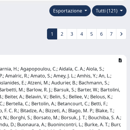
Esportazione
Tutti (121)
1
2
3
4
5
6
7
; Leroy, O.; Lesiak, T.; Leverington, B.; Li, A.; Li, H.; Li, K.; Li, P.; Li, S.; Li, T.; Li, Y.; Li, Z.; Liang, X.; Lin, C.; Lin, T.; Lindner, R.; Lisovskyi, V.; Litvinov, R.; Liu, G.; Liu, H.; Liu, Q.; Liu, S.; Lobo Salvia, A.; Loi, A.; Lollini, R.; Lomba Castro, J.; Longstaff, I.; Lopes, J. H.; L. ópez Soliño, S.; Lovell, G. H.; Lu, Y.; Lucarelli, C.; Lucchesi, D.; Luchuk, S.; Lucio Martinez, M.; Lukashenko, V.; Luo, Y.; Lupato, A.; Luppi, E.; Lusiani, A.; Lynch, K.; Lyu, X. -R.; Ma, L.; Ma, R.; Maccolini, S.; Machefert, F.; Maciuc, F.; Macko, V.; Mackowiak, P.; Maddrell-Mander, S.; Madhan Mohan, L. R.; Maevskiy, A.; Maisuzenko, D.; Majewski, M. W.; Malczewski, J. J.; Malde, S.; Malecki, B.; Malinin, A.; Maltsev, T.; Malygina, H.; Manca, G.; Mancinelli, G.; Manuzzi, D.; Manzari, C. A.; Marangotto, D.; Marchand, J. F.; Marconi, U.; Mariani, S.; Marin Benito, C.; Marinangeli, M.; Marks, J.; Marshall, A. M.; Marshall, P. J.; Martelli, G.; Martellotti, G.; Martinazzoli, L.; Martinelli, M.; Martinez Santos, D.; Martinez Vidal, F.; Massafferri, A.; Materok, M.; Matev, R.; Mathad, A.; Matiunin, V.; Matteuzzi, C.; Mattioli, K. R.; Mauri, A.; Maurice, E.; Mauricio, J.; Mazurek, M.; Mccann, M.; Mcconnell, L.; Mcgrath, T. H.; Mchugh, N. T.; Mcnab, A.; Mcnulty, R.; Mead, J. V.; Meadows, B.; Meier, G.; Melnychuk, D.; Meloni, S.; Merk, M.; Merli, A.; Garcia, L. Meyer; Miao, D.; Mikhasenko, M.; Milanes, D. A.; Millard, E.; Milovanovic, M.; Minard, M. -N.; Minotti, A.; Mitchell, S. E.; Mitreska, B.; Mitzel, D. S.; Mödden, A.; Mohammed, R. A.; Moise, R. D.; Mokhnenko, S.; Mombächer, T.; Monroy, I. A.; Monteil, S.; Morandin, M.; Morello, G.; Morello, M. J.; Moron, J.; Morris, A. B.; Morris, A. G.; Mountain, R.; Mu, H.; Muheim, F.; Mulder, M.; Müller, K.; Murphy, C. H.; Murray, D.; Murta, R.; Muzzetto, P.; Naik, P.; Nakada, T.; Nandakumar, R.; Nanut, T.; Nasteva, I.; Needham, M.; Neri, N.; Neubert, S.; Neufeld, N.; Neustroev, P.; Newcombe, R.; Niel, E. M.; Nieswand, S.; Nikitin, N.; Nolte, N. S.; Normand, C.; Novoa Fernandez, J.; Nunez, C.; Oblakowska-Mucha, A.; Obraztsov, V.; Oeser, T.; O’Hanlon, D. P.; Okamura, S.; Oldeman, R.; Oliva, F.; Olivares, M. E.; Onderwater, C. J. G.; O’Neil, R. H.; Otalora Goicochea, J. M.; Ovsiannikova, T.; Owen, P.; Oyanguren, A.; Ozcelik, O.; Padeken, K. O.; Pagare, B.; Pais, P. R.; Pajero, T.; Palano, A.; Palutan, M.; Pan, Y.; Panshin, G.; Papanestis, A.; Pappagallo, M.; Pappalardo, L. L.; Pappenheimer, C.; Parker, W.; Parkes, C.; Passalacqua, B.; Passaleva, G.; Pastore, A.; Patel, M.; Patrignani, C.; Pawley, C. J.; Pearce, A.; Pellegrino, A.; Pepe Altarelli, M.; Perazzini, S.; Pereima, D.; Pereiro Castro, A.; Perret, P.; Petric, M.; Petridis, K.; Petrolini, A.; Petrov, A.; Petrucci, S.; Petruzzo, M.; Pham, H.; Philippov, A.; Piandani, R.; Pica, L.; Piccini, M.; Pietrzyk, B.; Pietrzyk, G.; Pili, M.; Pinci, D.; Pisani, F.; Pizzichemi, M.; Placinta, V.; Plews