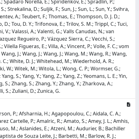
D.; Kreps, M.; Kretzschmar, S.; Krokovny, P.; Krupa, W.; Krzemien, W.; Kubat, J.; Kubis, S.; Kucewicz, W.; Kucharczyk, M.; Kudryavtsev, V.; Kulikova, E. K; Kupsc, A.; Lacarrere, D.; Lafferty, G.; Lai, A.; Lampis, A.; Lancierini, D.; Landesa Gomez, C.; Lane, J. J.; Lane, R.; Langenbruch, C.; Langer, J.; Lantwin, O.; Latham, T.; Lazzari, F.; Lazzaroni, M.; Le Gac, R.; Lee, S. H.; Lefèvre, R.; Leflat, A.; Legotin, S.; Lenisa, P.; Leroy, O.; Lesiak, T.; Leverington, B.; Li, A.; Li, H.; Li, K.; Li, P.; Li, P. -R.; Li, S.; Li, T.; Li, T.; Li, Y.; Li, Z.; Liang, X.; Lin, C.; Lin, T.; Lindner, R.; Lisovskyi, V.; Litvinov, R.; Liu, G.; Liu, H.; Liu, Q.; Liu, S.; Lobo Salvia, A.; Loi, A.; Lollini, R.; Lomba Castro, J.; Longstaff, I.; Lopes, J. H.; Lopez Huertas, A.; López Soliño, S.; Lovell, G. H.; Lu, Y.; Lucarelli, C.; Lucchesi, D.; Luchuk, S.; Lucio Martinez, M.; Lukashenko, V.; Luo, Y.; Lupato, A.; Luppi, E.; Lusiani, A.; Lynch, K.; Lyu, X. -R.; Ma, R.; Maccolini, S.; Machefert, F.; Maciuc, F.; Mackay, I.; Macko, V.; Madhan Mohan, L. R.; Maevskiy, A.; Maisuzenko, D.; Majewski, M. W.; Malczewski, J. J.; Malde, S.; Malecki, B.; Malinin, A.; Maltsev, T.; Manca, G.; Mancinelli, G.; Mancuso, C.; Manera Escalero, R.; Manuzzi, D.; Manzari, C. A.; Marangotto, D.; Marchand, J. F.; Marconi, U.; Mariani, S.; Marin Benito, C.; Marks, J.; Marshall, A. M.; Marshall, P. J.; Martelli, G.; Martellotti, G.; Martinazzoli, L.; Martinelli, M.; Martinez Santos, D.; Martinez Vidal, F.; Massafferri, A.; Materok, M.; Matev, R.; Mathad, A.; Matiunin, V.; Matteuzzi, C.; Mattioli, K. R.; Mauri, A.; Maurice, E.; Mauricio, J.; Mazurek, M.; Mccann, M.; Mcconnell, L.; Mcgrath, T. H.; Mchugh, N. T.; Mcnab, A.; Mcnulty, R.; Mead, J. V.; Meadows, B.; Meier, G.; Melnychuk, D.; Meloni, S.; Merk, M.; Merli, A.; Meyer Garcia, L.; Miao, D.; Mikhasenko, M.; Milanes, D. A.; Millard, E.; Milovanovic, M.; Minard, M. -N.; Minotti, A.; Miralles, T.; Mitchell, S. E.; Mitreska, B.; Mitzel, D. S.; Mödden, A.; Mohammed, R. A.; Moise, R. D.; Mokhnenko, S.; Mombächer, T.; Monk, M.; Monroy, I. A.; Monteil, S.; Morello, G.; Morello, M. J.; Morgenthaler, M. P.; Moron, J.; Morris, A. B.; Morris, A. G.; Mountain, R.; Mu, H.; Muhammad, E.; Muheim, F.; Mulder, M.; Müller, K.; Murphy, C. H.; Murray, D.; Murta, R.; Muzzetto, P.; Naik, P.; Nakada, T.; Nandakumar, R.; Nanut, T.; Nasteva, I.; Needham, M.; Neri, N.; Neubert, S.; Neufeld, N.; Neustroev, P.; Newcombe, R.; Nicolini, J.; Nicotra, D.; Niel, E. M.; Nieswand, S.; Nikitin, N.; Nolte, N. S.; Normand, C.; Novoa Fernandez, J.; Nowak, G. N; Nunez, C.; Oblakowska-Mucha, A.; Obraztsov, V.; Oeser, T.; Okamura, S.; Oldeman, R.; Oliva, F.; Onderwater, C. J. G.; O’Neil, R. H.; Otalora Goicochea, J. M.; Ovsiannikova, T.; Owen, P.; Oyanguren, A.; Ozcelik, O.; Padeken, K. O.; Pagare, B.; Pais, P. R.; Pajero, T.; Palano, A.; Palutan, M.; Pan, Y.; Panshin, G.; Paolucci, L.; Papanestis, A.; Pappagallo, M.; Pappalardo, L. L.; Pappenheimer, C.; Parker, W.; Parkes, C.; Passalacqua, B.; Passaleva, G.; Pastore, A.; Patel, M.; Patrignani, C.; Pawley, C. J.; Pellegrino, A.