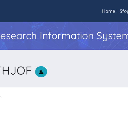
Home
Sfo
 Research Information Syste
ITHJOF
OF