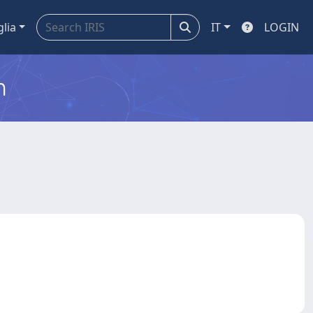
glia
IT
LOGIN
m