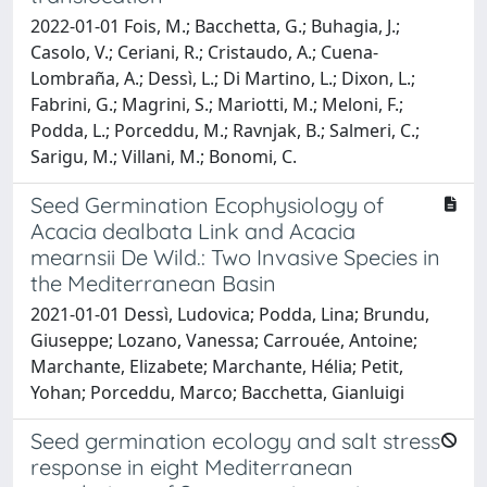
2022-01-01 Fois, M.; Bacchetta, G.; Buhagia, J.;
Casolo, V.; Ceriani, R.; Cristaudo, A.; Cuena-
Lombraña, A.; Dessì, L.; Di Martino, L.; Dixon, L.;
Fabrini, G.; Magrini, S.; Mariotti, M.; Meloni, F.;
Podda, L.; Porceddu, M.; Ravnjak, B.; Salmeri, C.;
Sarigu, M.; Villani, M.; Bonomi, C.
Seed Germination Ecophysiology of
Acacia dealbata Link and Acacia
mearnsii De Wild.: Two Invasive Species in
the Mediterranean Basin
2021-01-01 Dessì, Ludovica; Podda, Lina; Brundu,
Giuseppe; Lozano, Vanessa; Carrouée, Antoine;
Marchante, Elizabete; Marchante, Hélia; Petit,
Yohan; Porceddu, Marco; Bacchetta, Gianluigi
Seed germination ecology and salt stress
response in eight Mediterranean