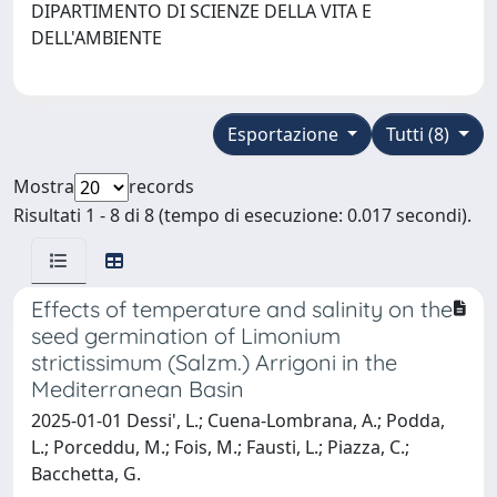
DIPARTIMENTO DI SCIENZE DELLA VITA E
DELL'AMBIENTE
Esportazione
Tutti (8)
Mostra
records
Risultati 1 - 8 di 8 (tempo di esecuzione: 0.017 secondi).
Effects of temperature and salinity on the
seed germination of Limonium
strictissimum (Salzm.) Arrigoni in the
Mediterranean Basin
2025-01-01 Dessi', L.; Cuena-Lombrana, A.; Podda,
L.; Porceddu, M.; Fois, M.; Fausti, L.; Piazza, C.;
Bacchetta, G.