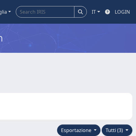
glia
IT
LOGIN
m
Esportazione
Tutti (3)