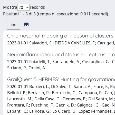
Mostra
records
Risultati 1 - 3 di 3 (tempo di esecuzione: 0.011 secondi).
Chromosomal mapping of ribosomal clusters a
2023-01-01 Salvadori, S.; DEIDDA CANELLES, F.; Carugati, L.;
Neuroinflammation and status epilepticus: a n
2023-01-01 Foiadelli, T.; Santangelo, A.; Costagliola, G.; C
Striano, P.; Orsini, A.
GrailQuest & HERMES: Hunting for gravitatio
2020-01-01 Burderi, L.; Di Salvo, T.; Sanna, A.; Fiore, F.; R
Bellutti, P.; Bertacin, R.; Bertuccio, G.; Campana, R.; Cao, J.
Laurentis, M.; Della Casa, G.; Demenev, E.; Del Santo, M.; Del
Frontera, F.; Fuschino, F.; Gacnik, D.; Galgoczi, G.; Gao, N
Labanti, C.; La Rosa, G.; Lo Cicero, U.; Lopez Fernandez, B