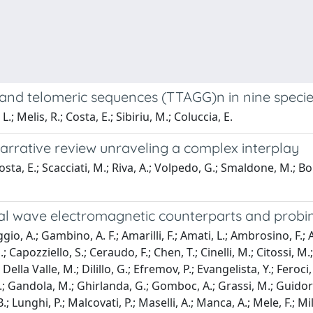
nd telomeric sequences (TTAGG)n in nine specie
 Melis, R.; Costa, E.; Sibiriu, M.; Coluccia, E.
arrative review unraveling a complex interplay
osta, E.; Scacciati, M.; Riva, A.; Volpedo, G.; Smaldone, M.; Bon
nal wave electromagnetic counterparts and pro
iggio, A.; Gambino, A. F.; Amarilli, F.; Amati, L.; Ambrosino, F.
; Capozziello, S.; Ceraudo, F.; Chen, T.; Cinelli, M.; Citossi, M.;
la Valle, M.; Dilillo, G.; Efremov, P.; Evangelista, Y.; Feroci, M
.; Gandola, M.; Ghirlanda, G.; Gomboc, A.; Grassi, M.; Guidorzi,
.; Lunghi, P.; Malcovati, P.; Maselli, A.; Manca, A.; Mele, F.; 