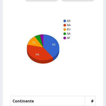
AS
NA
EU
SA
AF
EU
AS
NA
Continente
#