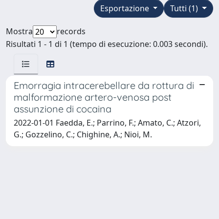
Esportazione
Tutti (1)
Mostra
records
Risultati 1 - 1 di 1 (tempo di esecuzione: 0.003 secondi).
Emorragia intracerebellare da rottura di
malformazione artero-venosa post
assunzione di cocaina
2022-01-01 Faedda, E.; Parrino, F.; Amato, C.; Atzori,
G.; Gozzelino, C.; Chighine, A.; Nioi, M.