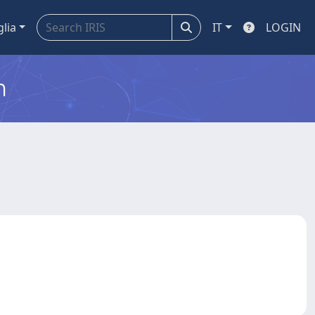
glia
IT
LOGIN
m