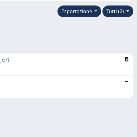
Esportazione
Tutti (2)
jarī