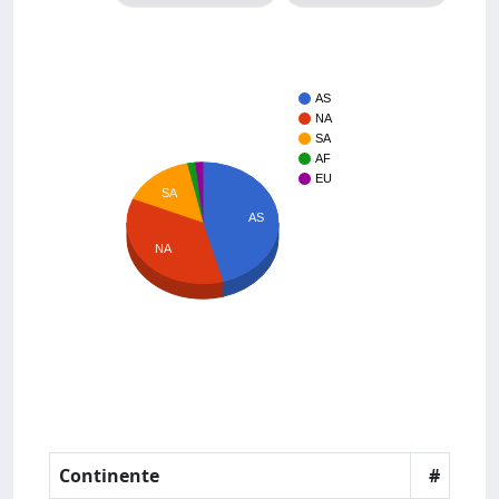
AS
NA
SA
AF
EU
SA
AS
NA
Continente
#