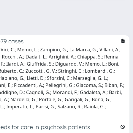
479 cases
Vici, C.; Memo, L.; Zampino, G.; La Marca, G.; Villani, A.;
 Rocchi, A.; Dadalt, L.; Arrighini, A.; Chiappa, S.; Renna,
 F.; Ilardi, A.; Giuffrida, S.; Diguardo, V.; Memo, L.; Boni,
 Ruberto, C.; Zuccotti, G. V.; Stringhi, C.; Lombardi, G.;
rlapiano, G.; Lietti, D.; Sforzini, C.; Marseglia, G. L.;
ani, E.; Ficcadenti, A.; Pellegrini, G.; Giacoma, S.; Biban, P.;
 Poddighe, D.; Cagnoli, G.; Morandi, F.; Gadaleta, A.; Barbi,
, A.; Nardella, G.; Portale, G.; Garigali, G.; Bona, G.;
L.; Imperato, L.; Parisi, G.; Salzano, R.; Raiola, G.;
ds for care in psychosis patients