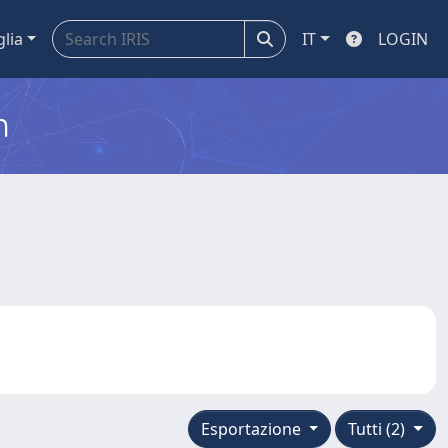
glia
IT
LOGIN
m
Esportazione
Tutti (2)