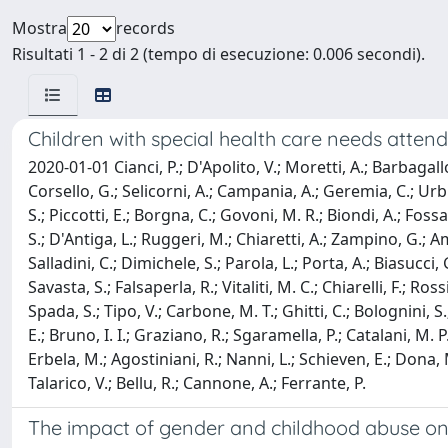
Mostra
records
Risultati 1 - 2 di 2 (tempo di esecuzione: 0.006 secondi).
Children with special health care needs atten
2020-01-01 Cianci, P.; D'Apolito, V.; Moretti, A.; Barbagall
Corsello, G.; Selicorni, A.; Campania, A.; Geremia, C.; Urbin
S.; Piccotti, E.; Borgna, C.; Govoni, M. R.; Biondi, A.; Fossat
S.; D'Antiga, L.; Ruggeri, M.; Chiaretti, A.; Zampino, G.; Am
Salladini, C.; Dimichele, S.; Parola, L.; Porta, A.; Biasucci, G.
Savasta, S.; Falsaperla, R.; Vitaliti, M. C.; Chiarelli, F.; Ro
Spada, S.; Tipo, V.; Carbone, M. T.; Ghitti, C.; Bolognini, S
E.; Bruno, I. I.; Graziano, R.; Sgaramella, P.; Catalani, M. 
Erbela, M.; Agostiniani, R.; Nanni, L.; Schieven, E.; Dona, M.
Talarico, V.; Bellu, R.; Cannone, A.; Ferrante, P.
The impact of gender and childhood abuse on 