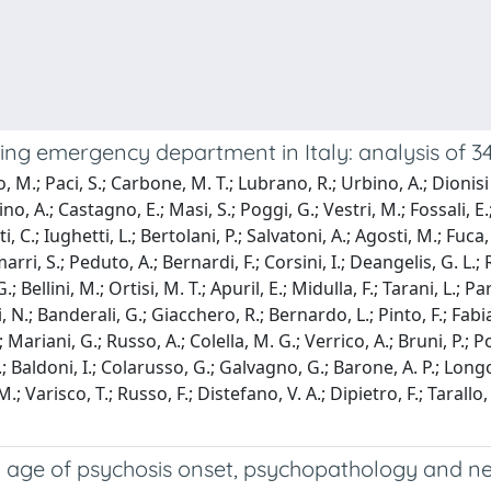
ding emergency department in Italy: analysis of 3
o, M.; Paci, S.; Carbone, M. T.; Lubrano, R.; Urbino, A.; Dionisi 
o, A.; Castagno, E.; Masi, S.; Poggi, G.; Vestri, M.; Fossali, E.;
i, C.; Iughetti, L.; Bertolani, P.; Salvatoni, A.; Agosti, M.; Fuca,
arri, S.; Peduto, A.; Bernardi, F.; Corsini, I.; Deangelis, G. L.;
; Bellini, M.; Ortisi, M. T.; Apuril, E.; Midulla, F.; Tarani, L.; Pa
ssi, N.; Banderali, G.; Giacchero, R.; Bernardo, L.; Pinto, F.; Fabi
.; Mariani, G.; Russo, A.; Colella, M. G.; Verrico, A.; Bruni, P.;
P.; Baldoni, I.; Colarusso, G.; Galvagno, G.; Barone, A. P.; Longo
; Varisco, T.; Russo, F.; Distefano, V. A.; Dipietro, F.; Tarallo, 
age of psychosis onset, psychopathology and nee