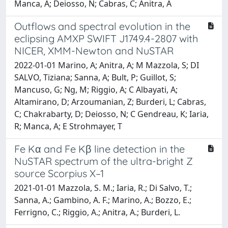
Manca, A; Deiosso, N; Cabras, C; Anitra, A
Outflows and spectral evolution in the
eclipsing AMXP SWIFT J1749.4-2807 with
NICER, XMM-Newton and NuSTAR
2022-01-01 Marino, A; Anitra, A; M Mazzola, S; DI
SALVO, Tiziana; Sanna, A; Bult, P; Guillot, S;
Mancuso, G; Ng, M; Riggio, A; C Albayati, A;
Altamirano, D; Arzoumanian, Z; Burderi, L; Cabras,
C; Chakrabarty, D; Deiosso, N; C Gendreau, K; Iaria,
R; Manca, A; E Strohmayer, T
Fe Kα and Fe Kβ line detection in the
NuSTAR spectrum of the ultra-bright Z
source Scorpius X–1
2021-01-01 Mazzola, S. M.; Iaria, R.; Di Salvo, T.;
Sanna, A.; Gambino, A. F.; Marino, A.; Bozzo, E.;
Ferrigno, C.; Riggio, A.; Anitra, A.; Burderi, L.