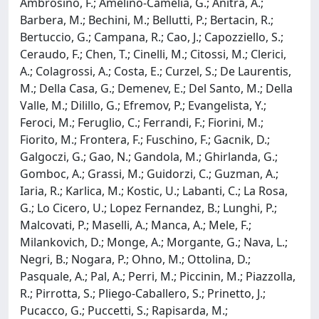
Ambrosino, F.; Amelino-Camelia, G.; Anitra, A.;
Barbera, M.; Bechini, M.; Bellutti, P.; Bertacin, R.;
Bertuccio, G.; Campana, R.; Cao, J.; Capozziello, S.;
Ceraudo, F.; Chen, T.; Cinelli, M.; Citossi, M.; Clerici,
A.; Colagrossi, A.; Costa, E.; Curzel, S.; De Laurentis,
M.; Della Casa, G.; Demenev, E.; Del Santo, M.; Della
Valle, M.; Dilillo, G.; Efremov, P.; Evangelista, Y.;
Feroci, M.; Feruglio, C.; Ferrandi, F.; Fiorini, M.;
Fiorito, M.; Frontera, F.; Fuschino, F.; Gacnik, D.;
Galgoczi, G.; Gao, N.; Gandola, M.; Ghirlanda, G.;
Gomboc, A.; Grassi, M.; Guidorzi, C.; Guzman, A.;
Iaria, R.; Karlica, M.; Kostic, U.; Labanti, C.; La Rosa,
G.; Lo Cicero, U.; Lopez Fernandez, B.; Lunghi, P.;
Malcovati, P.; Maselli, A.; Manca, A.; Mele, F.;
Milankovich, D.; Monge, A.; Morgante, G.; Nava, L.;
Negri, B.; Nogara, P.; Ohno, M.; Ottolina, D.;
Pasquale, A.; Pal, A.; Perri, M.; Piccinin, M.; Piazzolla,
R.; Pirrotta, S.; Pliego-Caballero, S.; Prinetto, J.;
Pucacco, G.; Puccetti, S.; Rapisarda, M.;