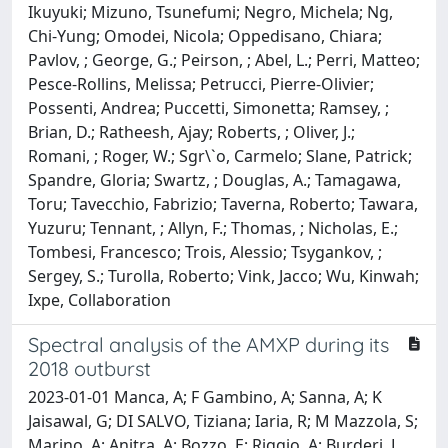
Ikuyuki; Mizuno, Tsunefumi; Negro, Michela; Ng,
Chi-Yung; Omodei, Nicola; Oppedisano, Chiara;
Pavlov, ; George, G.; Peirson, ; Abel, L.; Perri, Matteo;
Pesce-Rollins, Melissa; Petrucci, Pierre-Olivier;
Possenti, Andrea; Puccetti, Simonetta; Ramsey, ;
Brian, D.; Ratheesh, Ajay; Roberts, ; Oliver, J.;
Romani, ; Roger, W.; Sgr\`o, Carmelo; Slane, Patrick;
Spandre, Gloria; Swartz, ; Douglas, A.; Tamagawa,
Toru; Tavecchio, Fabrizio; Taverna, Roberto; Tawara,
Yuzuru; Tennant, ; Allyn, F.; Thomas, ; Nicholas, E.;
Tombesi, Francesco; Trois, Alessio; Tsygankov, ;
Sergey, S.; Turolla, Roberto; Vink, Jacco; Wu, Kinwah;
Ixpe, Collaboration
Spectral analysis of the AMXP during its
2018 outburst
2023-01-01 Manca, A; F Gambino, A; Sanna, A; K
Jaisawal, G; DI SALVO, Tiziana; Iaria, R; M Mazzola, S;
Marino, A; Anitra, A; Bozzo, E; Riggio, A; Burderi, L