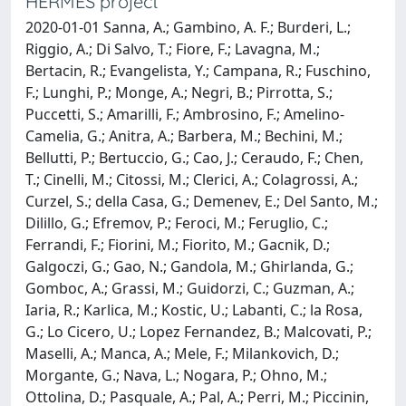
HERMES project
2020-01-01 Sanna, A.; Gambino, A. F.; Burderi, L.;
Riggio, A.; Di Salvo, T.; Fiore, F.; Lavagna, M.;
Bertacin, R.; Evangelista, Y.; Campana, R.; Fuschino,
F.; Lunghi, P.; Monge, A.; Negri, B.; Pirrotta, S.;
Puccetti, S.; Amarilli, F.; Ambrosino, F.; Amelino-
Camelia, G.; Anitra, A.; Barbera, M.; Bechini, M.;
Bellutti, P.; Bertuccio, G.; Cao, J.; Ceraudo, F.; Chen,
T.; Cinelli, M.; Citossi, M.; Clerici, A.; Colagrossi, A.;
Curzel, S.; della Casa, G.; Demenev, E.; Del Santo, M.;
Dilillo, G.; Efremov, P.; Feroci, M.; Feruglio, C.;
Ferrandi, F.; Fiorini, M.; Fiorito, M.; Gacnik, D.;
Galgoczi, G.; Gao, N.; Gandola, M.; Ghirlanda, G.;
Gomboc, A.; Grassi, M.; Guidorzi, C.; Guzman, A.;
Iaria, R.; Karlica, M.; Kostic, U.; Labanti, C.; la Rosa,
G.; Lo Cicero, U.; Lopez Fernandez, B.; Malcovati, P.;
Maselli, A.; Manca, A.; Mele, F.; Milankovich, D.;
Morgante, G.; Nava, L.; Nogara, P.; Ohno, M.;
Ottolina, D.; Pasquale, A.; Pal, A.; Perri, M.; Piccinin,