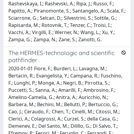
Rashevskaya, I.; Rashevski, A.; Ripa, J.; Russo, F.;
Papitto, A.; Piranomonte, S.; Santangelo, A.; Scala, F.;
Sciarrone, G.; Selcan, D.; Silvestrini, S.; Sottile, G.;
Rapisarda, M.; Rotovnik, T.; Tenzer, C.; Troisi, I.;
Vacchi, A.; Virgilli, E.; Werner, N.; Wang, L.; Xu, Y.;
Zampa, G.; Zampa, N.; Zane, S.; Zanotti, G.
The HERMES-technologic and scientific
pathfinder
2020-01-01 Fiore, F.; Burderi, L.; Lavagna, M.;
Bertacin, R.; Evangelista, Y.; Campana, R.; Fuschino,
F.; Lunghi, P.; Monge, A.; Negri, B.; Pirrotta, S.;
Puccetti, S.; Sanna, A.; Amarilli, F.; Ambrosino, F.;
Amelino-Camelia, G.; Anitra, A.; Auricchio, N.;
Barbera, M.; Bechini, M.; Bellutti, P.; Bertuccio, G.;
Cao, J.; Ceraudo, F.; Chen, T.; Cinelli, M.; Citossi, M.;
Clerici, A.; Colagrossi, A.; Curzel, S.; della Casa, G.;
Demenev, E.; Del Santo, M.; Dilillo, G.; Di Salvo, T.;
Efremov, P.; Feroci, M.; Feruglio, C.; Ferrandi, F.;