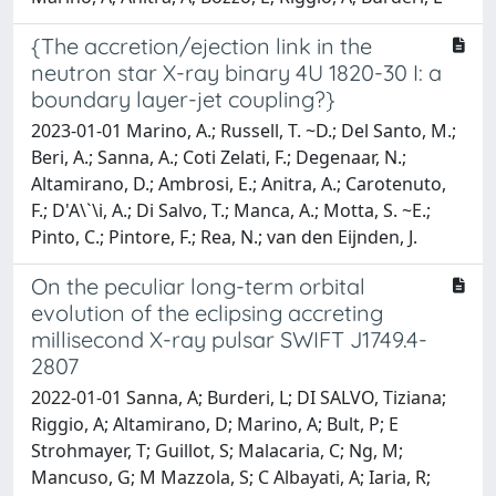
{The accretion/ejection link in the
neutron star X-ray binary 4U 1820-30 I: a
boundary layer-jet coupling?}
2023-01-01 Marino, A.; Russell, T. ~D.; Del Santo, M.;
Beri, A.; Sanna, A.; Coti Zelati, F.; Degenaar, N.;
Altamirano, D.; Ambrosi, E.; Anitra, A.; Carotenuto,
F.; D'A\`\i, A.; Di Salvo, T.; Manca, A.; Motta, S. ~E.;
Pinto, C.; Pintore, F.; Rea, N.; van den Eijnden, J.
On the peculiar long-term orbital
evolution of the eclipsing accreting
millisecond X-ray pulsar SWIFT J1749.4-
2807
2022-01-01 Sanna, A; Burderi, L; DI SALVO, Tiziana;
Riggio, A; Altamirano, D; Marino, A; Bult, P; E
Strohmayer, T; Guillot, S; Malacaria, C; Ng, M;
Mancuso, G; M Mazzola, S; C Albayati, A; Iaria, R;