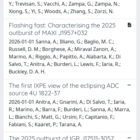
Y.; Trevisan, S.; Vacchi, A.; Zampa, G.; Zampa, N.;
Xiong, S.; Yi, S.; Woods, A.; Zhang, S.; Zorzi, N.
Flashing fast: Characterising the 2025
outburst of MAXI J1957+032
2026-01-01 Sanna, A.; Illiano, G.; Baglio, M. C.;
Russell, D. M.; Borghese, A.; Miraval Zanon, A.;
Marino, A.; Riggio, A.; Papitto, A.; Alabarta, K.; Di
Salvo, T.; Anitra, A.; Burderi, L.; Lewis, F.; Iaria, R.;
Buckley, D. A. H.
The first IXPE view of the eclipsing ADC
source 4U 1822-37
2026-01-01 Anitra, A.; Gnarini, A.; Di Salvo, T.; Iaria,
R.; Marino, A.; Barra, F.; Burderi, L.; Sanna, A.; Marra,
L.; Bianchi, S.; Matt, G.; Ursini, F.; Capitanio, F.;
Fabiani, S.; Kaaret, P.; Tarana, A.
The 2025 outburst of IGR J17511-3057: