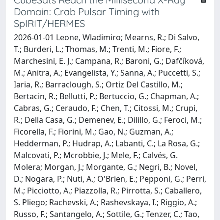
Domain: Crab Pulsar Timing with
SpIRIT/HERMES
2026-01-01 Leone, Wladimiro; Mearns, R.; Di Salvo,
T.; Burderi, L.; Thomas, M.; Trenti, M.; Fiore, F.;
Marchesini, E. J.; Campana, R.; Baroni, G.; Dafčíková,
M.; Anitra, A.; Evangelista, Y.; Sanna, A.; Puccetti, S.;
Iaria, R.; Barraclough, S.; Ortiz Del Castillo, M.;
Bertacin, R.; Bellutti, P.; Bertuccio, G.; Chapman, A.;
Cabras, G.; Ceraudo, F.; Chen, T.; Citossi, M.; Crupi,
R.; Della Casa, G.; Demenev, E.; Dilillo, G.; Feroci, M.;
Ficorella, F.; Fiorini, M.; Gao, N.; Guzman, A.;
Hedderman, P.; Hudrap, A.; Labanti, C.; La Rosa, G.;
Malcovati, P.; Mcrobbie, J.; Mele, F.; Calvés, G.
Molera; Morgan, J.; Morgante, G.; Negri, B.; Novel,
D.; Nogara, P.; Nuti, A.; O'Brien, E.; Pepponi, G.; Perri,
M.; Picciotto, A.; Piazzolla, R.; Pirrotta, S.; Caballero,
S. Pliego; Rachevski, A.; Rashevskaya, I.; Riggio, A.;
Russo, F.; Santangelo, A.; Sottile, G.; Tenzer, C.; Tao,