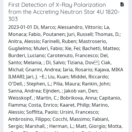
First Detection of X-Ray Polarization
from the Accreting Neutron Star 4U 1820-
303
2023-01-01 Di, Marco; Alessandro, Vittorio; La,
Monaca; Fabio, Poutanen; Juri, Russell; Thomas, D.;
Anitra, Alessio; Farinelli, Ruben; Mastroserio,
Guglielmo; Muleri, Fabio; Xie, Fei; Bachetti, Matteo;
Burderi, Luciano; Carotenuto, Francesco; Del,
Santo; Melania, ; Di, Salvo; Tiziana, Dov ; Ciak,
Michal; Gnarini, Andrea; Iaria, Rosario; Kajava, MIKA
ILMARI; Jari, J. ~E.; Liu, Kuan; Middei, Riccardo;
O'Dell, ; Stephen, L.; Pilia, Maura; Rankin, John;
Sanna, Andrea; Eijnden, ; Jakob van, Den;
Weisskopf, ; Martin, C.; Bobrikova, Anna; Capitanio,
Fiamma; Costa, Enrico; Kaaret, Philip; Marino,
Alessio; Soffitta, Paolo; Ursini, Francesco;
Ambrosino, Filippo; Cocchi, Massimo; Fabiani,
Sergio; Marshall, ; Herman, L.; Matt, Giorgio; Motta,