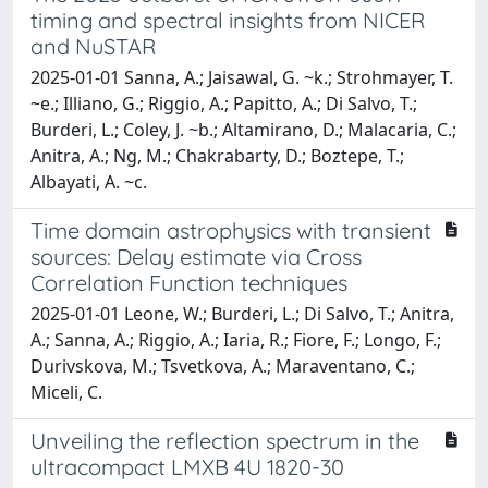
timing and spectral insights from NICER
and NuSTAR
2025-01-01 Sanna, A.; Jaisawal, G. ~k.; Strohmayer, T.
~e.; Illiano, G.; Riggio, A.; Papitto, A.; Di Salvo, T.;
Burderi, L.; Coley, J. ~b.; Altamirano, D.; Malacaria, C.;
Anitra, A.; Ng, M.; Chakrabarty, D.; Boztepe, T.;
Albayati, A. ~c.
Time domain astrophysics with transient
sources: Delay estimate via Cross
Correlation Function techniques
2025-01-01 Leone, W.; Burderi, L.; Di Salvo, T.; Anitra,
A.; Sanna, A.; Riggio, A.; Iaria, R.; Fiore, F.; Longo, F.;
Durivskova, M.; Tsvetkova, A.; Maraventano, C.;
Miceli, C.
Unveiling the reflection spectrum in the
ultracompact LMXB 4U 1820-30