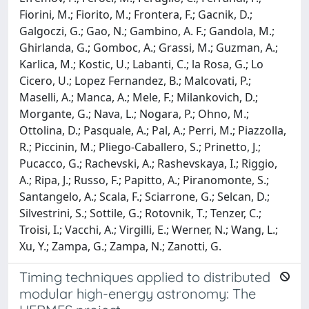
Fiorini, M.; Fiorito, M.; Frontera, F.; Gacnik, D.;
Galgoczi, G.; Gao, N.; Gambino, A. F.; Gandola, M.;
Ghirlanda, G.; Gomboc, A.; Grassi, M.; Guzman, A.;
Karlica, M.; Kostic, U.; Labanti, C.; la Rosa, G.; Lo
Cicero, U.; Lopez Fernandez, B.; Malcovati, P.;
Maselli, A.; Manca, A.; Mele, F.; Milankovich, D.;
Morgante, G.; Nava, L.; Nogara, P.; Ohno, M.;
Ottolina, D.; Pasquale, A.; Pal, A.; Perri, M.; Piazzolla,
R.; Piccinin, M.; Pliego-Caballero, S.; Prinetto, J.;
Pucacco, G.; Rachevski, A.; Rashevskaya, I.; Riggio,
A.; Ripa, J.; Russo, F.; Papitto, A.; Piranomonte, S.;
Santangelo, A.; Scala, F.; Sciarrone, G.; Selcan, D.;
Silvestrini, S.; Sottile, G.; Rotovnik, T.; Tenzer, C.;
Troisi, I.; Vacchi, A.; Virgilli, E.; Werner, N.; Wang, L.;
Xu, Y.; Zampa, G.; Zampa, N.; Zanotti, G.
Timing techniques applied to distributed
modular high-energy astronomy: The