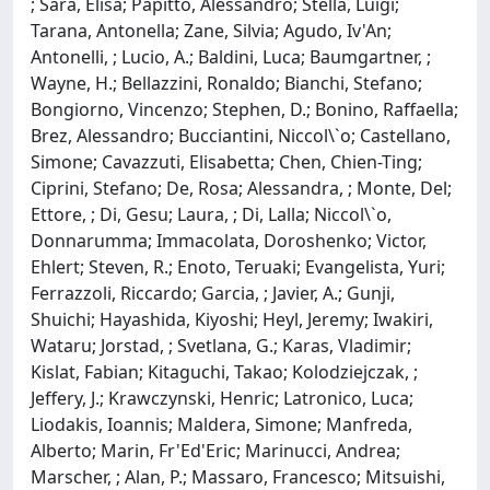
; Sara, Elisa; Papitto, Alessandro; Stella, Luigi;
Tarana, Antonella; Zane, Silvia; Agudo, Iv'An;
Antonelli, ; Lucio, A.; Baldini, Luca; Baumgartner, ;
Wayne, H.; Bellazzini, Ronaldo; Bianchi, Stefano;
Bongiorno, Vincenzo; Stephen, D.; Bonino, Raffaella;
Brez, Alessandro; Bucciantini, Niccol\`o; Castellano,
Simone; Cavazzuti, Elisabetta; Chen, Chien-Ting;
Ciprini, Stefano; De, Rosa; Alessandra, ; Monte, Del;
Ettore, ; Di, Gesu; Laura, ; Di, Lalla; Niccol\`o,
Donnarumma; Immacolata, Doroshenko; Victor,
Ehlert; Steven, R.; Enoto, Teruaki; Evangelista, Yuri;
Ferrazzoli, Riccardo; Garcia, ; Javier, A.; Gunji,
Shuichi; Hayashida, Kiyoshi; Heyl, Jeremy; Iwakiri,
Wataru; Jorstad, ; Svetlana, G.; Karas, Vladimir;
Kislat, Fabian; Kitaguchi, Takao; Kolodziejczak, ;
Jeffery, J.; Krawczynski, Henric; Latronico, Luca;
Liodakis, Ioannis; Maldera, Simone; Manfreda,
Alberto; Marin, Fr'Ed'Eric; Marinucci, Andrea;
Marscher, ; Alan, P.; Massaro, Francesco; Mitsuishi,