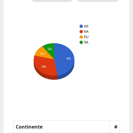
AS
NA
EU
SA
SA
EU
AS
NA
Continente
#