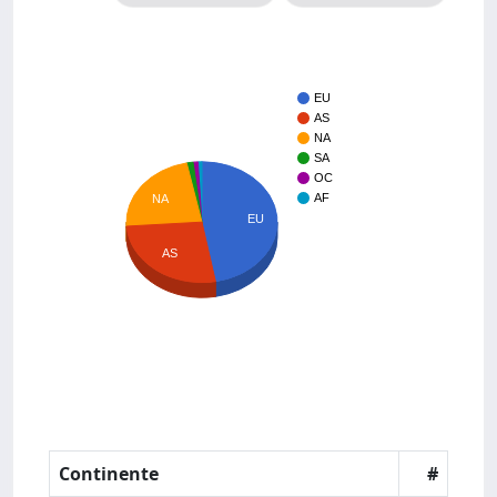
EU
AS
NA
SA
OC
AF
NA
EU
AS
Continente
#