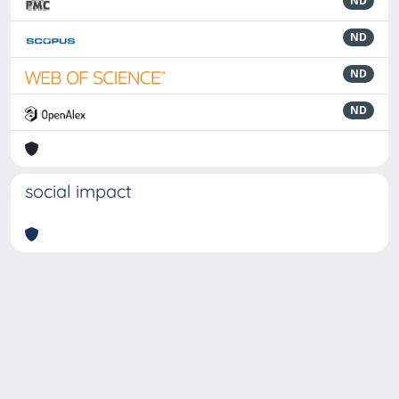
ND
ND
ND
ND
social impact
Powered by
IRIS
-
about IRIS
-