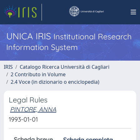
UNICA IRIS
Institutional Research
Information System
IRIS
Catalogo Ricerca Università di Cagliari
2 Contributo in Volume
2.4 Voce (in dizionario o enciclopedia)
Legal Rules
PINTORE, ANNA
1993-01-01
Scheda breve
Scheda completa