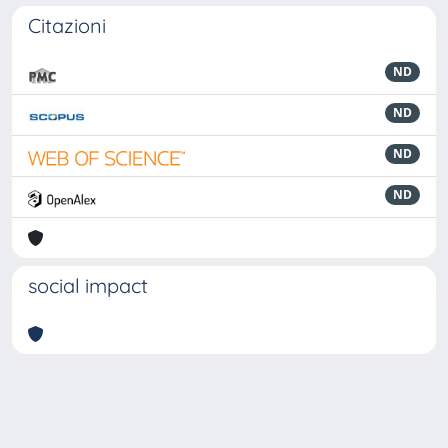
Citazioni
ND
ND
ND
ND
social impact