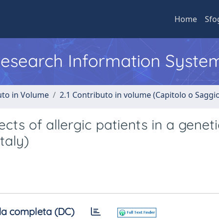
Home
Sfo
 Research Information Syste
uto in Volume
2.1 Contributo in volume (Capitolo o Saggi
cts of allergic patients in a geneti
taly)
a completa (DC)