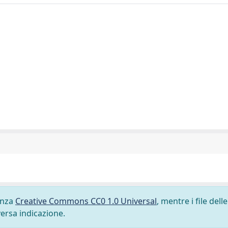
cenza
Creative Commons CC0 1.0 Universal
, mentre i file delle
versa indicazione.